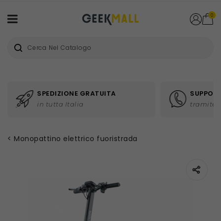
0
SPEDIZIONE GRATUITA
SUPPORT
in tutta Italia
tramite 
Monopattino elettrico fuoristrada