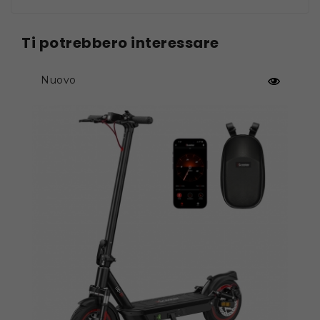
semplice per spostarsi.
Ammortizzatore di sterzo
Ti potrebbero interessare
Lo smorzatore di sterzo previene le vibrazioni
durante la guida veloce, garantendo
un'esperienza di guida fluida e precisa e
Nuovo
migliorando la sicurezza.
Sblocco NFC
Grazie alla tecnologia NFC, è possibile
sbloccare facilmente lo scooter, completare
l'autenticazione o avviare il veicolo. La funzione
NFC non solo migliora la sicurezza del blocco
dello scooter, fa risparmiare tempo, ma offre
anche un'esperienza di guida più intelligente.
Ammortizzatore idraulico
Il sistema di ammortizzazione idraulica
anteriore e posteriore è in grado di assorbire
efficacemente le vibrazioni della strada,
migliorare il comfort di guida e la stabilità e
ridurre l'affaticamento della guida.