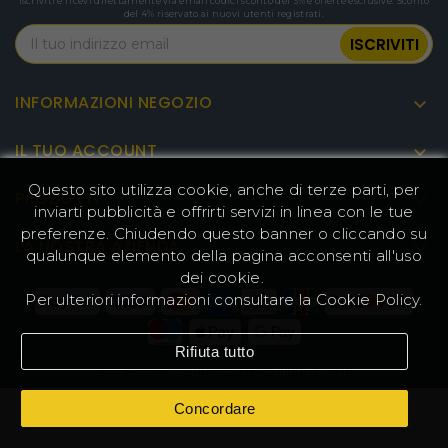
Iscriviti e ricevi direttamente via email codici sconto del 3% e offerte esclusive. Sconto
del 4% riservato ai nuovi utenti registrati.
INFORMAZIONI NEGOZIO

IL TUO ACCOUNT

Questo sito utilizza cookie, anche di terze parti, per
PRODOTTI

inviarti pubblicità e offrirti servizi in linea con le tue
preferenze. Chiudendo questo banner o cliccando su
LA NOSTRA AZIENDA

qualunque elemento della pagina acconsenti all'uso
dei cookie.
Per ulteriori informazioni consultare la
Cookie Policy
.
Rifiuta tutto
© 2026 - www.GeekMall.com™ | Tutti i diritti riservati.
Concordare