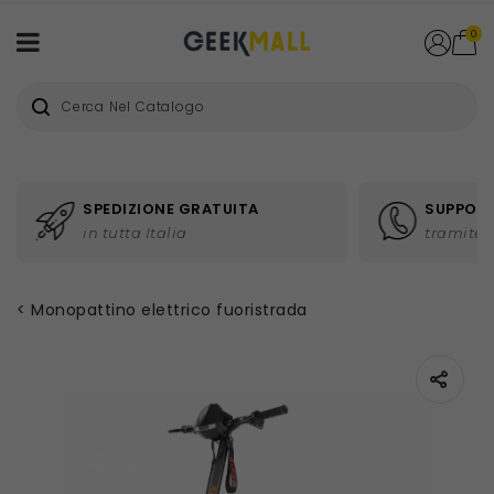
0
SPEDIZIONE GRATUITA
SUPPORT
in tutta Italia
tramite 
Monopattino elettrico fuoristrada