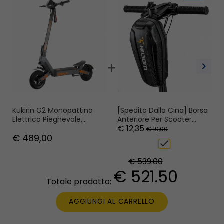
+
chevron_right
[Spedito Dalla Cina] Borsa
Gua
Kukirin G2 Monopattino
Anteriore Per Scooter
Mez
Elettrico Pieghevole,
€ 12,35
€ 
Ausom
XL
Motore Da 800 W, Batteria
€ 19,00
€ 489,00
Da 48 V E 15,6 Ah
check
€ 539.00
€ 521.50
Totale prodotto:
AGGIUNGI AL CARRELLO