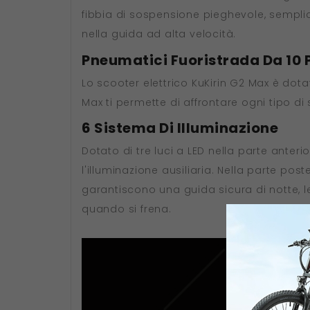
fibbia di sospensione pieghevole, sempli
nella guida ad alta velocità.
Pneumatici Fuoristrada Da 10 
Lo scooter elettrico KuKirin G2 Max è dot
Max ti permette di affrontare ogni tipo di 
6 Sistema Di Illuminazione
Dotato di tre luci a LED nella parte anterio
l'illuminazione ausiliaria. Nella parte poste
garantiscono una guida sicura di notte, le
quando si frena.