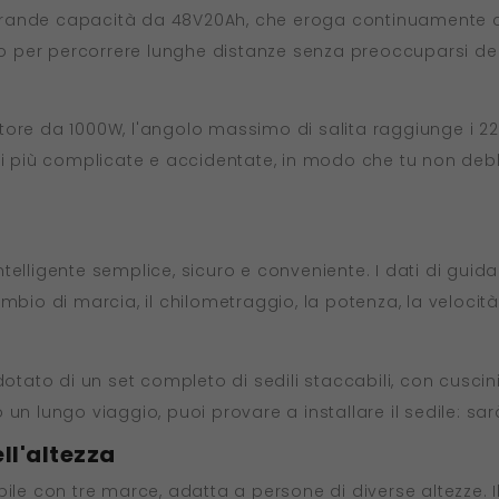
di grande capacità da 48V20Ah, che eroga continuamente c
per percorrere lunghe distanze senza preoccuparsi dell
tore da 1000W, l'angolo massimo di salita raggiunge i 22
li più complicate e accidentate, in modo che tu non deb
elligente semplice, sicuro e conveniente. I dati di guida
mbio di marcia, il chilometraggio, la potenza, la velocit
otato di un set completo di sedili staccabili, con cuscini i
un lungo viaggio, puoi provare a installare il sedile: sa
ll'altezza
ile con tre marce, adatta a persone di diverse altezze. Il