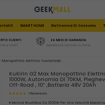
ortatili
SMART HOME
Elettronica Di Consumo
RTO CLIENTI
24 MESI DI GARANZIA
mite e-mail
assistenza tecnica in Italia
Monopattino elettrico fuoristrada
KuKirin G2 Max Monopattino Elettri
1000W, Autonomia Di 70KM, Pieghev
Off-Road , 10” ,Batteria 48V 20Ah
1 Recensioni
Motore Brushless Da 1000W Per Una Velocità Massima