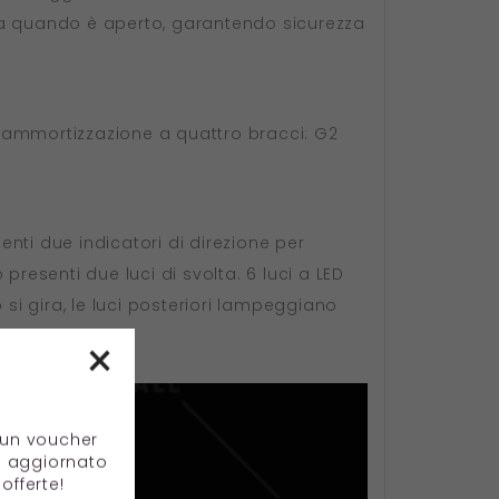
ema quando è aperto, garantendo sicurezza
di ammortizzazione a quattro bracci: G2
senti due indicatori di direzione per
o presenti due luci di svolta. 6 luci a LED
si gira, le luci posteriori lampeggiano
×
e un voucher
e aggiornato
offerte!