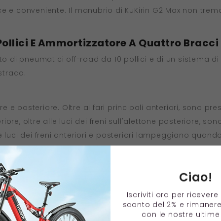
ce e conveniente. Il manubrio di KuKirin G2 Max non tr
Pollici E Ammortizzatore A Quattro Bracci
ato di pneumatici off-road da 10 pollici e di un sistema 
strada.
re e posteriore. Oltre ai fari principali anteriori, sono pre
riore, oltre alle luci dei freni sull'alettone posteriore, son
 luci dei freni anteriori e posteriori lampeggiano quando 
Ciao!
Iscriviti ora per ricever
sconto del 2% e rimaner
con le nostre ultime 