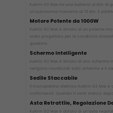
KuKirin G2 Max ha una batteria al litio 
un'autonomia massima di 70 km. È adatto 
Motore Potente da 1000W
KuKirin G2 Max è dotato di un potente mo
stato progettato per le condizioni strada
guadare.
Schermo Intelligente
KuKirin G2 Max è dotato di uno schermo int
vengono visualizzati sullo schermo e il ca
Sedile Staccabile
Il monopattino elettrico KuKirin G2 Max è d
confortevoli. Quando ti senti stanco dopo 
Asta Retrattile, Regolazione De
KuKirin G2 Max è dotato di un'asta regolab