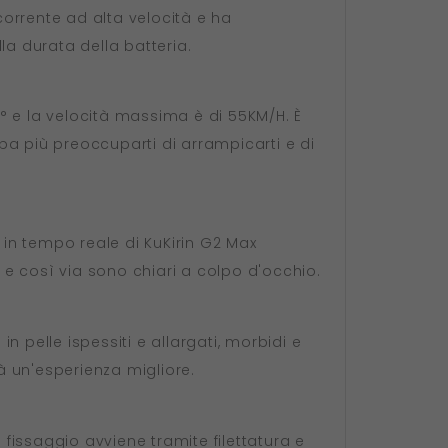
orrente ad alta velocità e ha
a durata della batteria.
° e la velocità massima è di 55KM/H. È
ba più preoccuparti di arrampicarti e di
 in tempo reale di KuKirin G2 Max
à e così via sono chiari a colpo d'occhio.
n pelle ispessiti e allargati, morbidi e
rà un'esperienza migliore.
 fissaggio avviene tramite filettatura e