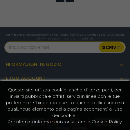
strade di ghiaia e altro ancora. Gli ampi
pneumatici sono in grado di ridurre
efficacemente le vibrazioni e le asperità,
garantendo un'esperienza di guida più fluida e
confortevole e offrendo maggiori possibilità di
viaggio.
Iscriviti e ricevi direttamente via email codici sconto del 3% e offerte esclusive. Sconto
del 4% riservato ai nuovi utenti registrati.
INFORMAZIONI NEGOZIO

IL TUO ACCOUNT

Questo sito utilizza cookie, anche di terze parti, per
PRODOTTI

inviarti pubblicità e offrirti servizi in linea con le tue
preferenze. Chiudendo questo banner o cliccando su
LA NOSTRA AZIENDA

qualunque elemento della pagina acconsenti all'uso
dei cookie.
Per ulteriori informazioni consultare la
Cookie Policy
.