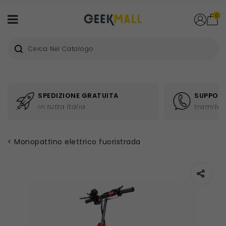
0
SPEDIZIONE GRATUITA
SUPPORT
in tutta Italia
tramite 
Monopattino elettrico fuoristrada