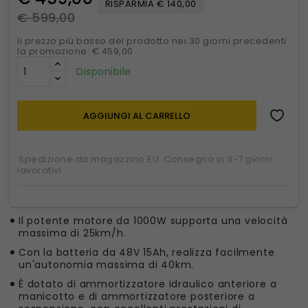
RISPARMIA € 140,00
€ 599,00
Il prezzo più basso del prodotto nei 30 giorni precedenti
la promozione: € 459,00
Disponibile
AGGIUNGI AL CARRELLO
Spedizione da magazzino EU. Consegna in 3-7 giorni
lavorativi
Il potente motore da 1000W supporta una velocità
massima di 25km/h.
Con la batteria da 48V 15Ah, realizza facilmente
un'autonomia massima di 40km.
È dotato di ammortizzatore idraulico anteriore a
manicotto e di ammortizzatore posteriore a