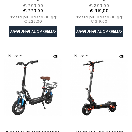
Motore 500W, Batteria
Motore 500W, Batteria
Prezzo
Prezzo
Prezzo
Prezzo
€ 299,00
€ 399,00
42V 7.5AH, Pneumatici
48V 10.4Ah, Pneumatico
base
base
€ 229,00
€ 319,00
Da 10 Pollici, 35km/h
9.3 Pollici, 40km/h, 40km,
Prezzo più basso 30 gg:
Prezzo più basso 30 gg:
Controllo App
€ 229,00
€ 319,00
AGGIUNGI AL CARRELLO
AGGIUNGI AL CARRELLO
Nuovo
Nuovo