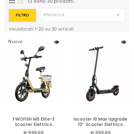
Ci sono 30 prodotti.

Rilevanza
FILTRO
Visualizzati 1-20 su 30 articoli
Nuovo
TWOFISH M5 Elite-E
Iscooter I9 Max Upgrade
Scooter Elettrico
10‘’ Scooter Elettrico
Pieghevole Certificato
Pieghevole Assorbimento
Prezzo
Prezzo
Prezzo
Prezzo
€ 599,00
€ 359,00