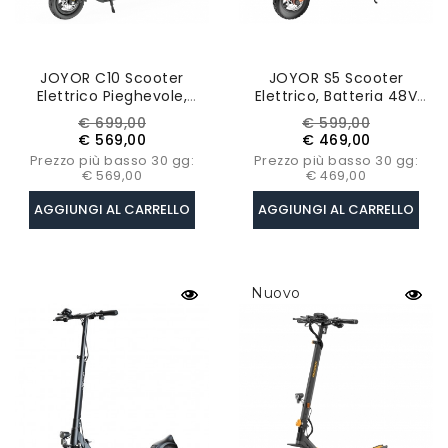
JOYOR C10 Scooter
JOYOR S5 Scooter
Elettrico Pieghevole,
Elettrico, Batteria 48V
Motore 500W, Batteria
13Ah, Motore 500W,
Prezzo
Prezzo
Prezzo
Prezzo
€ 699,00
€ 599,00
48V 10.4Ah, Pneumatico
Velocità Massima
base
base
€ 569,00
€ 469,00
10 Pollici, Velocità
25km/h, Autonomia 40-
Prezzo più basso 30 gg:
Prezzo più basso 30 gg:
Massima 45km/h
55km, Con Certificazione
€ 569,00
€ 469,00
ABE
AGGIUNGI AL CARRELLO
AGGIUNGI AL CARRELLO
Nuovo