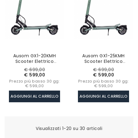
Ausom GX1-20KMH
Ausom GX1-25KMH
Scooter Elettrico
Scooter Elettrico
Pieghevole, Motore
Pieghevole, Motore
Prezzo
Prezzo
Prezzo
Prezzo
€ 699,00
€ 699,00
500W, Batteria 48V 15.6
500W, Batteria 48V
base
base
€ 599,00
€ 599,00
Ah, 20km/h, NFC Sblocco
15.6Ah, NFC Sblocco ,
Prezzo più basso 30 gg:
Prezzo più basso 30 gg:
, Pneumatici 9*3", 80km
Pneumatici 9*3"
€ 599,00
€ 599,00
AGGIUNGI AL CARRELLO
AGGIUNGI AL CARRELLO
Visualizzati 1-20 su 30 articoli