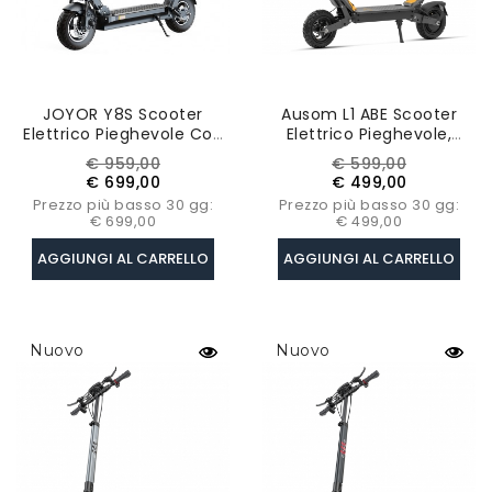
JOYOR Y8S Scooter
Ausom L1 ABE Scooter
Elettrico Pieghevole Con
Elettrico Pieghevole,
Pneumatici Da 10 Pollici -
Motore Da 500W, 48V
Prezzo
Prezzo
Prezzo
Prezzo
€ 959,00
€ 599,00
Motore Senza Spazzole
15.6Ah Batteria,
base
base
€ 699,00
€ 499,00
Da 500W E Batteria Al
Pneumatici Tubeless Da
Prezzo più basso 30 gg:
Prezzo più basso 30 gg:
Litio Da 26Ah
10", Sospensioni ShocFree
€ 699,00
€ 499,00
AGGIUNGI AL CARRELLO
AGGIUNGI AL CARRELLO
Nuovo
Nuovo