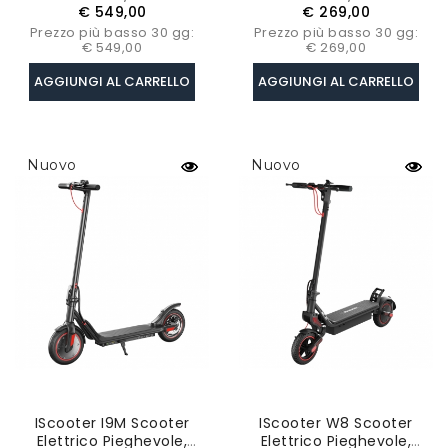
CEE Con Sedile E Cestino
Dual Shock , Motore Da
base
base
€ 549,00
€ 269,00
Posteriore, Motore 500W
500W E Batteria Da 10Ah
Prezzo più basso 30 gg:
Prezzo più basso 30 gg:
- Giallo
€ 549,00
€ 269,00
AGGIUNGI AL CARRELLO
AGGIUNGI AL CARRELLO
Nuovo
Nuovo
IScooter I9M Scooter
IScooter W8 Scooter
Elettrico Pieghevole,
Elettrico Pieghevole,