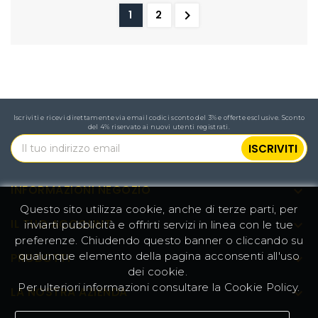

1
2
Iscriviti e ricevi direttamente via email codici sconto del 3% e offerte esclusive. Sconto
del 4% riservato ai nuovi utenti registrati.
INFORMAZIONI NEGOZIO

Questo sito utilizza cookie, anche di terze parti, per
IL TUO ACCOUNT

inviarti pubblicità e offrirti servizi in linea con le tue
preferenze. Chiudendo questo banner o cliccando su
qualunque elemento della pagina acconsenti all'uso
PRODOTTI

dei cookie.
Per ulteriori informazioni consultare la
Cookie Policy
.
LA NOSTRA AZIENDA
