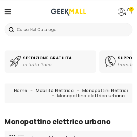
0
SPEDIZIONE GRATUITA
SUPPORT
in tutta Italia
tramite 
Home
Mobilità Elettrica
Monopattini Elettrici
Monopattino elettrico urbano
Monopattino elettrico urbano