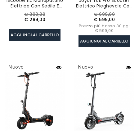
IScooter I12 Monopattino
Joyor T6E Pro Scooter
Elettrico Con Sedile E
Elettrico Pieghevole Con
Cestino Posteriore,
Certificazione ABE,
Prezzo
Prezzo
Prezzo
Prezzo
€ 399,00
€ 699,00
Motore Da 500W,
Motore 500W, Batteria
base
base
€ 289,00
€ 599,00
Batteria Da 36V 7,5Ah,
48V 26Ah, Pneumatici Da
Prezzo più basso 30 gg:
Pneumatico Da 12".
10 Pollici
€ 599,00
AGGIUNGI AL CARRELLO
AGGIUNGI AL CARRELLO
Nuovo
Nuovo