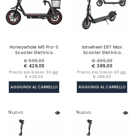
Honeywhale M5 Pro-S
Isinwheel E9T Max
Scooter Elettrico
Scooter Elettrico
Pieghevole Con Sedile,
Versione ABE, Motore
Prezzo
Prezzo
Prezzo
Prezzo
€ 599,00
€ 499,00
Motore 500W,
500W, Batteria 36V 10Ah,
base
base
€ 429,00
€ 389,00
Pneumatico 12 Pollici,
Pneumatici 10 Pollici,
Prezzo più basso 30 gg:
Prezzo più basso 30 gg:
Batteria 48V 13Ah - Nero
20km/h, 40km
€ 429,00
€ 389,00
AGGIUNGI AL CARRELLO
AGGIUNGI AL CARRELLO
Nuovo
Nuovo