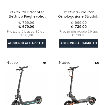
JOYOR C10E Scooter
JOYOR S5 Pro Con
Elettrico Pieghevole,
Omologazione Stradale
Certificazione ABE,
(ABE), Scooter Elettrico
Prezzo
Prezzo
Prezzo
Prezzo
€ 799,00
€ 999,00
Motore 500W,
Pieghevole Con
base
base
€ 679,00
€ 739,00
Pneumatici 10”, Velocità
Pneumatici Da 10",
Prezzo più basso 30 gg:
Prezzo più basso 30 gg:
Massima 20km/h
Batteria 48V 26Ah,
€ 679,00
€ 739,00
Motore 500W
AGGIUNGI AL CARRELLO
AGGIUNGI AL CARRELLO
Nuovo
Nuovo