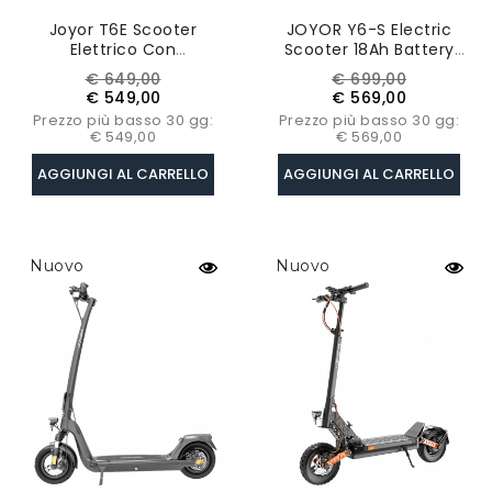
Joyor T6E Scooter
JOYOR Y6-S Electric
Elettrico Con
Scooter 18Ah Battery
Certificazione ABE,
500W Motor Up To 60KM
Prezzo
Prezzo
Prezzo
Prezzo
€ 649,00
€ 699,00
Motore 500W, Batteria
Mileage Range 10 Inch
base
base
€ 549,00
€ 569,00
48V 18Ah, Pneumatici 10
Wheel 40Km/h Max
Prezzo più basso 30 gg:
Prezzo più basso 30 gg:
Pollici, Autonomia 70 Km
Speed
€ 549,00
€ 569,00
AGGIUNGI AL CARRELLO
AGGIUNGI AL CARRELLO
Nuovo
Nuovo