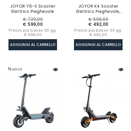
JOYOR Y6-S Scooter
JOYOR K4 Scooter
Elettrico Pieghevole
Elettrico Pieghevole,
Motore 500W, Batteria
Prezzo
Prezzo
Prezzo
Prezzo
€ 729,00
€ 599,00
48V 10.4Ah, Pneumatico
base
base
€ 599,00
€ 492,00
10 Pollici, Velocità
Prezzo più basso 30 gg:
Prezzo più basso 30 gg:
Massima 35km/h
€ 599,00
€ 492,00
AGGIUNGI AL CARRELLO
AGGIUNGI AL CARRELLO
Nuovo