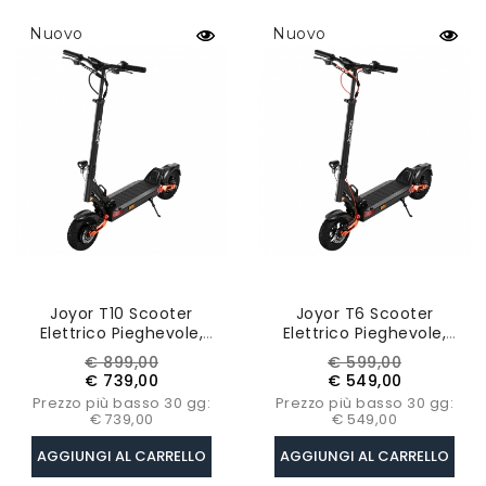
Nuovo
Nuovo
Joyor T10 Scooter
Joyor T6 Scooter
Elettrico Pieghevole,
Elettrico Pieghevole,
Motore 2*1000W, Batteria
Motore Da 600 W,
Prezzo
Prezzo
Prezzo
Prezzo
€ 899,00
€ 599,00
60V 18Ah, Pneumatici Da
Batteria Da 48 V 18 Ah,
base
base
€ 739,00
€ 549,00
10 Pollici, 60 Km/h,
Pneumatici Da 10 Pollici,
Prezzo più basso 30 gg:
Prezzo più basso 30 gg:
Autonomia 75 Km
48 Km/h
€ 739,00
€ 549,00
AGGIUNGI AL CARRELLO
AGGIUNGI AL CARRELLO