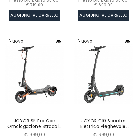
Prezzo più basso 30 gg:
Prezzo più basso 30 gg:
€ 719,00
€ 699,00
AGGIUNGI AL CARRELLO
AGGIUNGI AL CARRELLO
Nuovo
Nuovo
JOYOR S5 Pro Con
JOYOR C10 Scooter
Omologazione Stradale
Elettrico Pieghevole,
(ABE), Scooter Elettrico
Motore 500W, Batteria
Prezzo
Prezzo
Prezzo
Prezzo
€ 999,00
€ 699,00
Pieghevole Con
48V 10.4Ah, Pneumatico