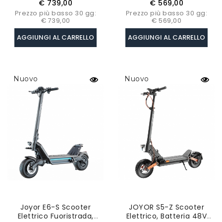
base
base
€ 739,00
€ 569,00
Pneumatici Da 10",
10 Pollici, Velocità
Prezzo più basso 30 gg:
Prezzo più basso 30 gg:
Batteria 48V 26Ah,
Massima 45km/h
€ 739,00
€ 569,00
Motore 500W
AGGIUNGI AL CARRELLO
AGGIUNGI AL CARRELLO
Nuovo
Nuovo
Joyor E6-S Scooter
JOYOR S5-Z Scooter
Elettrico Fuoristrada,
Elettrico, Batteria 48V