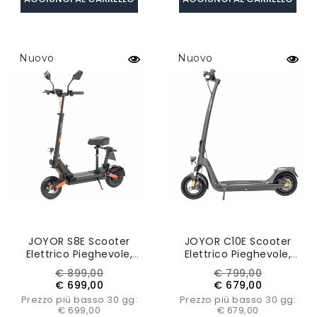
Nuovo
Nuovo
JOYOR S8E Scooter
JOYOR C10E Scooter
Elettrico Pieghevole,
Elettrico Pieghevole,
Motore 800W, 48V 26AH,
Certificazione ABE,
Prezzo
Prezzo
Prezzo
Prezzo
€ 899,00
€ 799,00
Pneumatici Da 10 Pollici,
Motore 500W,
base
base
€ 699,00
€ 679,00
45km/h, 80km, Display
Pneumatici 10”, Velocità
Prezzo più basso 30 gg:
Prezzo più basso 30 gg:
NFC
Massima 20km/h
€ 699,00
€ 679,00