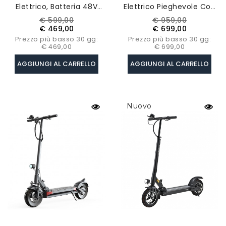
Elettrico, Batteria 48V
Elettrico Pieghevole Con
13Ah, Motore 500W,
Pneumatici Da 10 Pollici -
Prezzo
Prezzo
Prezzo
Prezzo
€ 599,00
€ 959,00
Velocità Massima
Motore Senza Spazzole
base
base
€ 469,00
€ 699,00
25km/h, Autonomia 40-
Da 500W E Batteria Al
Prezzo più basso 30 gg:
Prezzo più basso 30 gg:
55km, Con Certificazione
Litio Da 26Ah
€ 469,00
€ 699,00
ABE
AGGIUNGI AL CARRELLO
AGGIUNGI AL CARRELLO
Nuovo