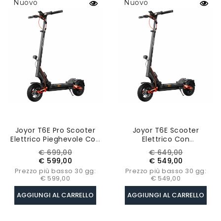
Nuovo
Nuovo
Joyor T6E Pro Scooter
Joyor T6E Scooter
Elettrico Pieghevole Con
Elettrico Con
Certificazione ABE,
Certificazione ABE,
Prezzo
Prezzo
Prezzo
Prezzo
€ 699,00
€ 649,00
Motore 500W, Batteria
Motore 500W, Batteria
base
base
€ 599,00
€ 549,00
48V 26Ah, Pneumatici Da
48V 18Ah, Pneumatici 10
Prezzo più basso 30 gg:
Prezzo più basso 30 gg:
10 Pollici
Pollici, Autonomia 70 Km
€ 599,00
€ 549,00
AGGIUNGI AL CARRELLO
AGGIUNGI AL CARRELLO