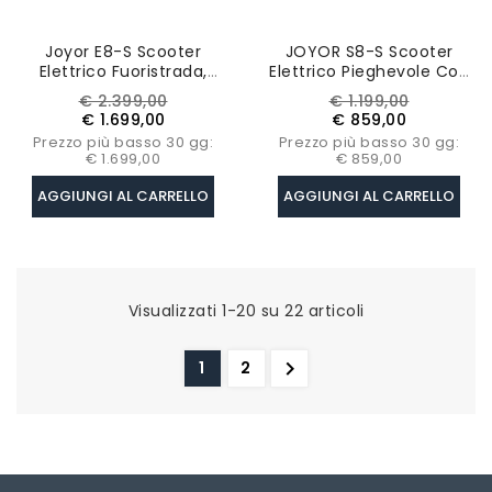
Joyor E8-S Scooter
JOYOR S8-S Scooter
Elettrico Fuoristrada,
Elettrico Pieghevole Con
Doppio Motore 1600W*2,
Pneumatici Da 10 Pollici,
Prezzo
Prezzo
Prezzo
Prezzo
€ 2.399,00
€ 1.199,00
Batteria 72V 35Ah,
Doppio Motore Da
base
base
€ 1.699,00
€ 859,00
Segnale Di Svolta,
600W*2, Batteria Da 48V
Prezzo più basso 30 gg:
Prezzo più basso 30 gg:
Velocità Massima
26Ah
€ 1.699,00
€ 859,00
80km/h
AGGIUNGI AL CARRELLO
AGGIUNGI AL CARRELLO
Visualizzati 1-20 su 22 articoli

1
2