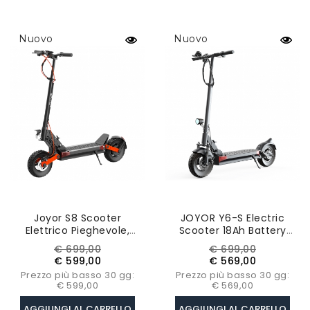
Nuovo
Nuovo
Joyor S8 Scooter
JOYOR Y6-S Electric
Elettrico Pieghevole,
Scooter 18Ah Battery
Motore 600W, Batteria
500W Motor Up To 60KM
Prezzo
Prezzo
Prezzo
Prezzo
€ 699,00
€ 699,00
48V 26AH, Pneumatici 10
Mileage Range 10 Inch
base
base
€ 599,00
€ 569,00
Pollici, 25km/h,
Wheel 40Km/h Max
Prezzo più basso 30 gg:
Prezzo più basso 30 gg:
Autonomia 90km
Speed
€ 599,00
€ 569,00
AGGIUNGI AL CARRELLO
AGGIUNGI AL CARRELLO