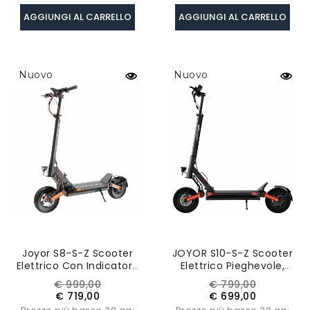
AGGIUNGI AL CARRELLO
AGGIUNGI AL CARRELLO
Nuovo
Nuovo
Joyor S8-S-Z Scooter
JOYOR S10-S-Z Scooter
Elettrico Con Indicatore
Elettrico Pieghevole,
Di Direzione, Motore
Batteria 60V 18Ah, Doppio
Prezzo
Prezzo
Prezzo
Prezzo
€ 999,00
€ 799,00
600W*2, Batteria 48V
Motore 1000W, Indicatore
base
base
€ 719,00
€ 699,00
26Ah, Pneumatico Da 10"
Di Direzione