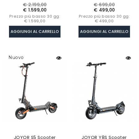
Doppio Motore 1600W*2,
13Ah, Indicatore Di
Prezzo
Prezzo
Prezzo
Prezzo
€ 2.199,00
€ 699,00
Batteria 60V 31.5Ah,
Direzione, Pneumatici
base
base
€ 1.599,00
€ 499,00
Autonomia 100km
10pollici, Velocità 25km/h
Prezzo più basso 30 gg:
Prezzo più basso 30 gg:
€ 1.599,00
€ 499,00
AGGIUNGI AL CARRELLO
AGGIUNGI AL CARRELLO
Nuovo
JOYOR S5 Scooter
JOYOR Y8S Scooter