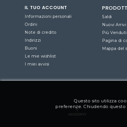
IL TUO ACCOUNT
PRODOTT
Informazioni personali
Saldi
Ordini
Nuovi Arrivi
Note di credito
Più Venduti
Indirizzi
Pagina di c
Buoni
Mappa del s
Le mie wishlist
I miei avvisi
Questo sito utilizza cook
preferenze. Chiudendo questo 