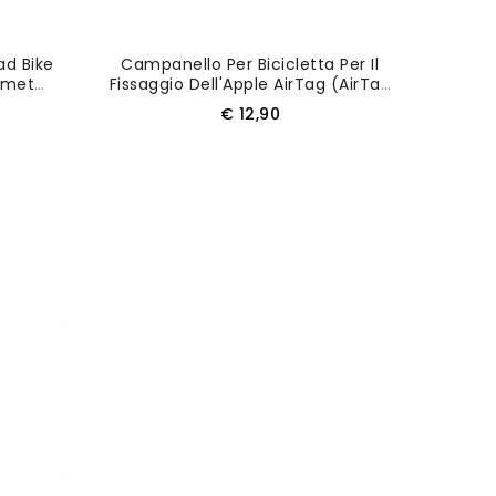
ad Bike
Campanello Per Bicicletta Per Il
lmet
Fissaggio Dell'Apple AirTag (AirTag
uale)
Non Incluso) - Nero
Prezzo
€ 12,90
O
AGGIUNGI AL CARRELLO