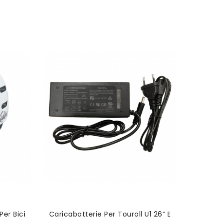
O
AGGIUNGI AL CARRELLO
Nuovo
Per Bici
Caricabatterie Per Touroll U1 26“ E