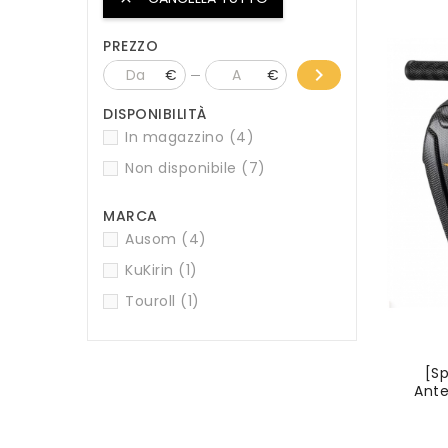
Nuovo
PREZZO
chevron_right
€
€
DISPONIBILITÀ
In magazzino
(4)
Non disponibile
(7)
MARCA
Ausom
(4)
KuKirin
(1)
Touroll
(1)
[Sp
Ante