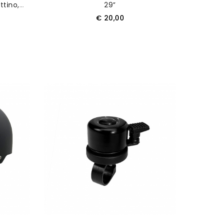
ttino,
29”
suale)
Prezzo
€ 20,00
O
AGGIUNGI AL CARRELLO
Nuovo