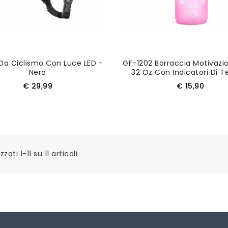
Da Ciclismo Con Luce LED -
GF-1202 Borraccia Motivazi
Nero
32 Oz Con Indicatori Di 
Cannuccia, Cinturino - Ros
Prezzo
Prezzo
€ 29,99
€ 15,90
AGGIUNGI AL CARRELLO
AGGIUNGI AL CARRELL
zzati 1-11 su 11 articoli