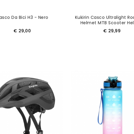
asco Da Bici H3 - Nero
Kukirin Casco Ultralight Ro
Helmet MTB Scooter He
(numero Di Codice Cas
Prezzo
Prezzo
€ 29,00
€ 29,99
AGGIUNGI AL CARRELLO
AGGIUNGI AL CARRELL