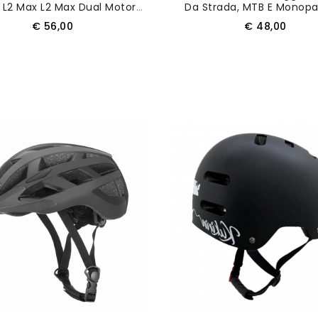
tor
Da Strada, MTB E Monopa
Scooter Elettrico
Colore Bianco (codice Ca
Prezzo
Prezzo
€ 56,00
€ 48,00
AGGIUNGI AL CARRELLO
AGGIUNGI AL CARRELL
Nuovo