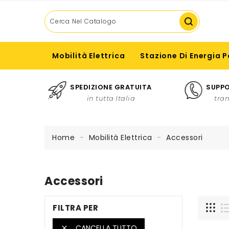
Mobilità Elettrica
Stazione Di Energia P
SPEDIZIONE GRATUITA
SUPPO
in tutta Italia
tra
Home
Mobilità Elettrica
Accessori
Accessori
FILTRA PER
CANCELLA TUTTO
