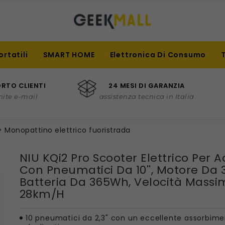
ortatili
SMART HOME
Elettronica Di Consumo
RTO CLIENTI
24 MESI DI GARANZIA
mite e-mail
assistenza tecnica in Italia
Monopattino elettrico fuoristrada
NIU KQi2 Pro Scooter Elettrico Per A
Con Pneumatici Da 10'', Motore Da 
Batteria Da 365Wh, Velocità Mass
28km/h
10 pneumatici da 2,3" con un eccellente assorbim