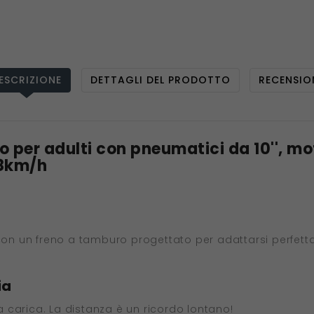
ESCRIZIONE
DETTAGLI DEL PRODOTTO
RECENSIO
co per adulti con pneumatici da 10'', m
28km/h
 con un freno a tamburo progettato per adattarsi perfett
ia
 carica. La distanza è un ricordo lontano!