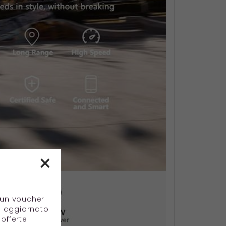
×
e un voucher
e aggiornato
offerte!