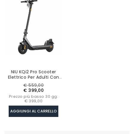
NIU KQi2 Pro Scooter
Elettrico Per Adulti Con
Pneumatici Da 10'',
Prezzo
Prezzo
€ 559,00
Motore Da 300W,
base
€ 399,00
Batteria Da 365Wh,
Prezzo più basso 30 gg:
Velocità Massima
€ 399,00
28km/h
AGGIUNGI AL CARRELLO