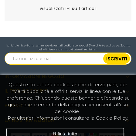
Visualizzati 1-1 su 1 articoli
Iscriviti e ricevi direttamente via email codici sconto del 3% e offerte esclusive. Sconto
del 4% riservato ai nuovi utenti registrati.
INFORMAZIONI NEGOZIO

Questo sito utilizza cookie, anche di terze parti, per
IL TUO ACCOUNT

inviarti pubblicità e offrirti servizi in linea con le tue
preferenze. Chiudendo questo banner o cliccando su
qualunque elemento della pagina acconsenti all'uso
PRODOTTI

dei cookie.
Per ulteriori informazioni consultare la
Cookie Policy
.
LA NOSTRA AZIENDA

Rifiuta tutto