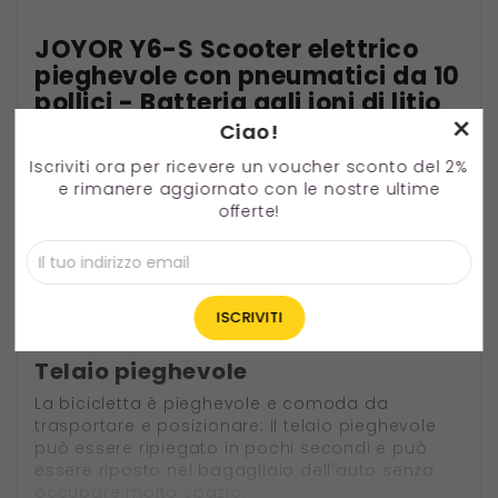
JOYOR Y6-S Scooter elettrico
pieghevole con pneumatici da 10
pollici - Batteria agli ioni di litio
×
da 18Ah e motore brushless da
Ciao!
500W
Iscriviti ora per ricevere un voucher sconto del 2%
e rimanere aggiornato con le nostre ultime
offerte!
Guida sicura e stabile
Dotato di un luminoso faro a LED che illumina la
strada da percorrere anche al buio. I doppi freni
a disco garantiscono una potenza di arresto
stabile ed efficace.
Telaio pieghevole
La bicicletta è pieghevole e comoda da
trasportare e posizionare; il telaio pieghevole
può essere ripiegato in pochi secondi e può
essere riposto nel bagagliaio dell'auto senza
occupare molto spazio.