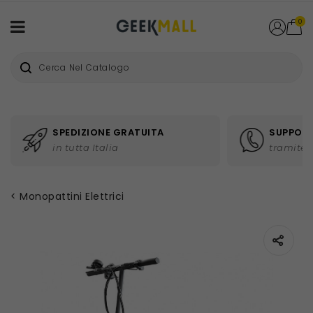
0
SPEDIZIONE GRATUITA
SUPPORT
in tutta Italia
tramite 
Monopattini Elettrici