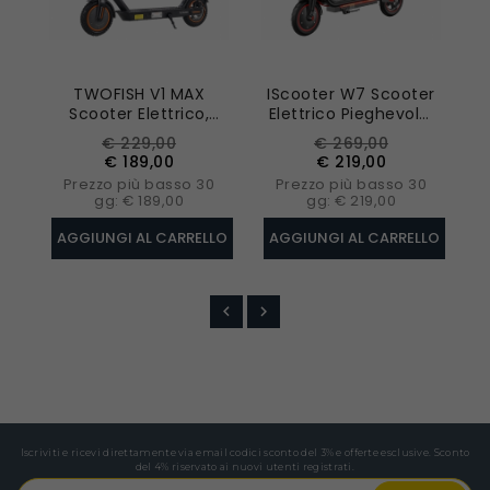
TWOFISH V1 MAX
IScooter W7 Scooter
Scooter Elettrico,
Elettrico Pieghevole,
Motore 400W,
Motore 350W,
E
Prezzo
Prezzo
Prezzo
Prezzo
€ 229,00
€ 269,00
Batteria 36V 10.4Ah,
Batteria 42V 7.8AH,
base
base
€ 189,00
€ 219,00
Pneumatici 10 Pollici,
Pneumatico 8.5”,
A
Prezzo più basso 30
Prezzo più basso 30
Velocità Massima
35km/h, 30km,
gg: € 189,00
gg: € 219,00
32km/h
Controllo APP
AGGIUNGI AL CARRELLO
AGGIUNGI AL CARRELLO
A
Iscriviti e ricevi direttamente via email codici sconto del 3% e offerte esclusive. Sconto
del 4% riservato ai nuovi utenti registrati.