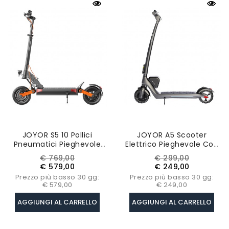
JOYOR S5 10 Pollici
JOYOR A5 Scooter
Pneumatici Pieghevole
Elettrico Pieghevole Con
Scooter Elettrico.
Pneumatici Da 8 Pollici -
Prezzo
Prezzo
Prezzo
Prezzo
€ 769,00
€ 299,00
Batteria Al Litio Da 48V
Motore Da 350W E
base
base
€ 579,00
€ 249,00
13Ah 18650, Motore DC
Batteria Da 36V 13Ah
Prezzo più basso 30 gg:
Prezzo più basso 30 gg:
Brushless Da 600W
€ 579,00
€ 249,00
AGGIUNGI AL CARRELLO
AGGIUNGI AL CARRELLO