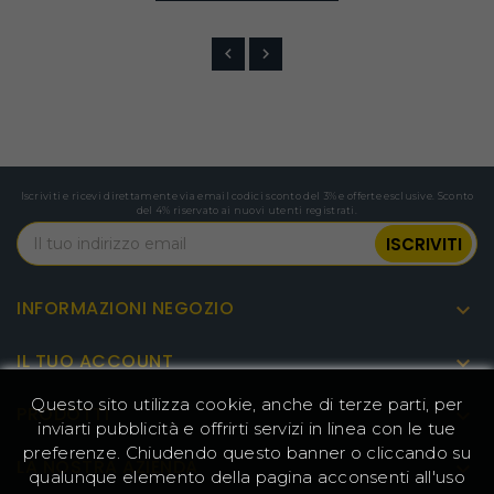
Iscriviti e ricevi direttamente via email codici sconto del 3% e offerte esclusive. Sconto
del 4% riservato ai nuovi utenti registrati.
INFORMAZIONI NEGOZIO

IL TUO ACCOUNT

Questo sito utilizza cookie, anche di terze parti, per
PRODOTTI

inviarti pubblicità e offrirti servizi in linea con le tue
preferenze. Chiudendo questo banner o cliccando su
LA NOSTRA AZIENDA

qualunque elemento della pagina acconsenti all'uso