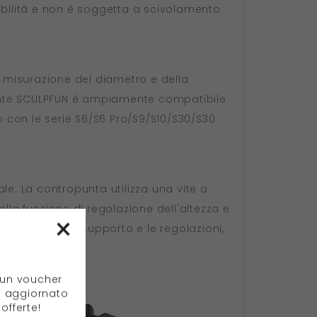
idabilità e non è soggetta a scivolamento
la misurazione del diametro e della
 rotante SCULPFUN è ampiamente compatibile
 con le serie S6/S6 Pro/S9/S10/S30/S30
le. La contropunta utilizza una vite a
lla funzione di regolazione dell'altezza e
×
n semplifica il supporto e le regolazioni,
e un voucher
e aggiornato
offerte!