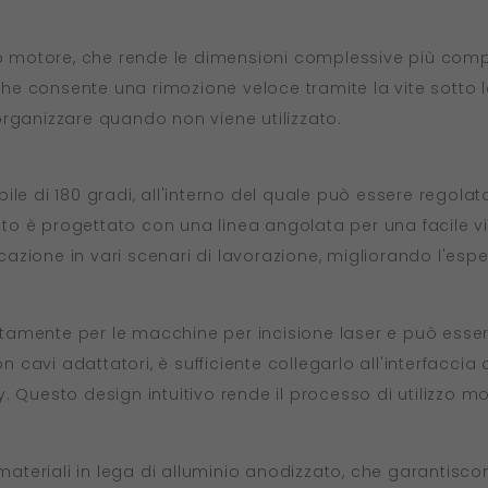
co motore, che rende le dimensioni complessive più compa
 consente una rimozione veloce tramite la vite sotto la
organizzare quando non viene utilizzato.
ile di 180 gradi, all'interno del quale può essere regola
 lato è progettato con una linea angolata per una facile 
icazione in vari scenari di lavorazione, migliorando l'espe
amente per le macchine per incisione laser e può essere
on cavi adattatori, è sufficiente collegarlo all'interfacc
play. Questo design intuitivo rende il processo di utilizzo
teriali in lega di alluminio anodizzato, che garantiscon