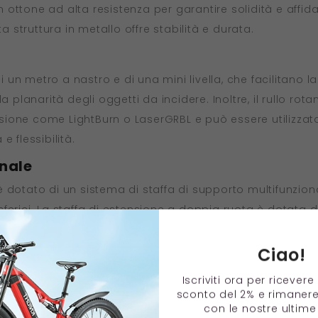
 in ottone ad alta resistenza per garantire solidità e aff
struttura in metallo offre stabilità e durata.
di un metro a nastro e di una mini livella, che facilitano 
la planarità degli oggetti da incidere. Inoltre, il rullo
ione come LightBurn o LaserGRBL e può essere utilizzato
 flessibilità.
onale
 dotato di un sistema di staffa di supporto multifunziona
erici. La staffa di estensione a doppia ruota è dotata de
lavorazione di oggetti cilindrici extra lunghi. Questo desig
Ciao!
re l'angolo del mandrino.
Iscriviti ora per ricever
sconto del 2% e rimaner
con le nostre ultime 