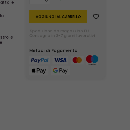
atto e
la
AGGIUNGI AL CARRELLO
Spedizione da magazzino EU.
Consegna in 3-7 giorni lavorativi
stro e
 e
Metodi di Pagamento