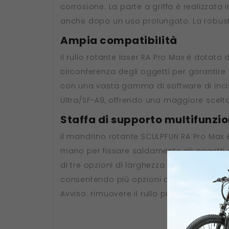
corrosione. La parte a griffa è realizzata
anche dopo un uso prolungato. La robusta 
Ampia compatibilità
Il rullo rotante laser RA Pro Max è dotato 
circonferenza degli oggetti per garantire 
con una vasta gamma di software di incis
Ultra/SF-A9, offrendo una maggiore scelta e
Staffa di supporto multifunzi
Il mandrino rotante SCULPFUN RA Pro Max è
mano per fissare saldamente gli oggetti sf
di tre opzioni di larghezza per una facile 
consentendo più opzioni di lavorazione.
Avviso: rimuovere il rullo prima di regola