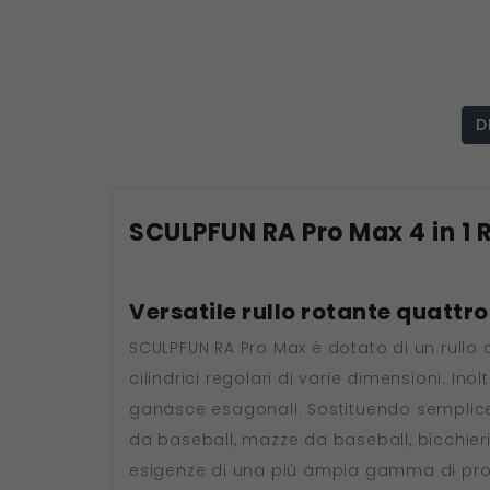
D
SCULPFUN RA Pro Max 4 in 1 R
Versatile rullo rotante quattro
SCULPFUN RA Pro Max è dotato di un rullo c
cilindrici regolari di varie dimensioni. In
ganasce esagonali. Sostituendo sempliceme
da baseball, mazze da baseball, bicchieri
esigenze di una più ampia gamma di proge