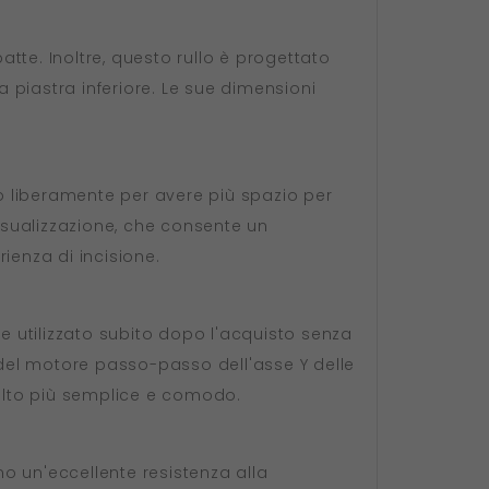
tte. Inoltre, questo rullo è progettato
 piastra inferiore. Le sue dimensioni
to liberamente per avere più spazio per
visualizzazione, che consente un
rienza di incisione.
 utilizzato subito dopo l'acquisto senza
ia del motore passo-passo dell'asse Y delle
 molto più semplice e comodo.
o un'eccellente resistenza alla