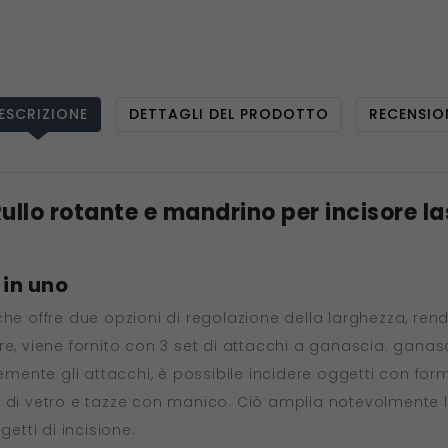
ESCRIZIONE
DETTAGLI DEL PRODOTTO
RECENSIO
ullo rotante e mandrino per incisore la
 in uno
he offre due opzioni di regolazione della larghezza, rend
oltre, viene fornito con 3 set di attacchi a ganascia: gan
nte gli attacchi, è possibile incidere oggetti con forme
 di vetro e tazze con manico. Ciò amplia notevolmente le
tti di incisione.