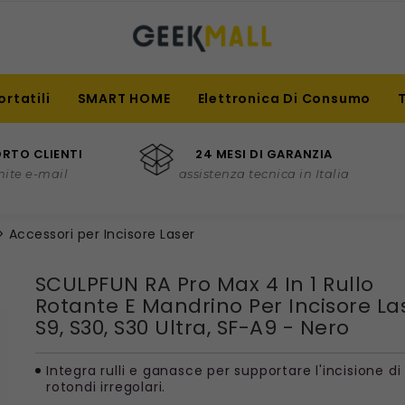
ortatili
SMART HOME
Elettronica Di Consumo
RTO CLIENTI
24 MESI DI GARANZIA
mite e-mail
assistenza tecnica in Italia
Accessori per Incisore Laser
SCULPFUN RA Pro Max 4 In 1 Rullo
Rotante E Mandrino Per Incisore La
S9, S30, S30 Ultra, SF-A9 - Nero
Integra rulli e ganasce per supportare l'incisione di
rotondi irregolari.