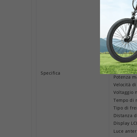
Altezza da
Carico mas
Velocità m
Livello di
Capacità d
Impermeab
Portata m
Volt batte
Motore: H
Specifica
Potenza m
Velocità d
Voltaggio 
Tempo di r
Tipo di fr
Distanza d
Display LC
Luce ante