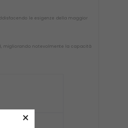
ddisfacendo le esigenze della maggior
≤2m), migliorando notevolmente la capacità
×