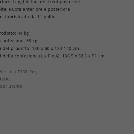
iore: Leggi le luci dei freni posteriori
olta: Ruota anteriore e posteriore
i fuoristrada da 11 pollici
rodotto: 44 kg
 confezione: 53 kg
 del prodotto: 130 x 60 x 123-140 cm
della confezione (L x P x A): 136,5 x 33,5 x 51 cm
lettrico T108 Pro,
terie,
dell'utente