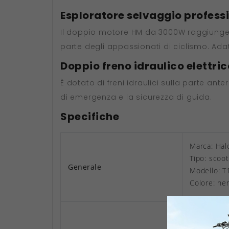
Esploratore selvaggio profess
Il doppio motore HM da 3000W raggiunge 
parte degli appassionati di ciclismo. Ada
Doppio freno idraulico elettric
È dotato di freni idraulici sulla parte an
di emergenza e la sicurezza di guida.
Specifiche
Marca: Hal
Tipo: scoot
Generale
Modello: T
Colore: ne
Larghezza
Larghezza 