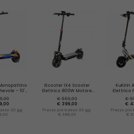
Nuovo
 Monopattino
IScooter IX4 Scooter
KuKirin 
hevole - 10'',
Elettrico 800W Motore
Elettrico
0W, Batteria
48V 15Ah Batteria
Motore 
zo
Prezzo
Prezzo
Prezzo
Pre
9,00
€ 559,00
€ 5
10Ah
Controllo App
Batteria 
base
bas
9,00
€ 399,00
€ 4
Pneumatici
asso 30 gg:
Prezzo più basso 30 gg:
Prezzo più
10 P
9,00
€ 399,00
€ 4
L CARRELLO
AGGIUNGI AL CARRELLO
AGGIUNGI 