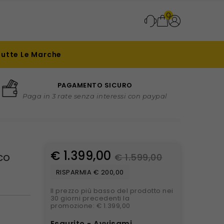
0
Tutte Le Marche
PAGAMENTO SICURO
Paga in 3 rate senza interessi con paypal
€ 1.399,00
co
€ 1.599,00
RISPARMIA € 200,00
Il prezzo più basso del prodotto nei
30 giorni precedenti la
promozione: € 1.399,00
Esaurito - Avvisami