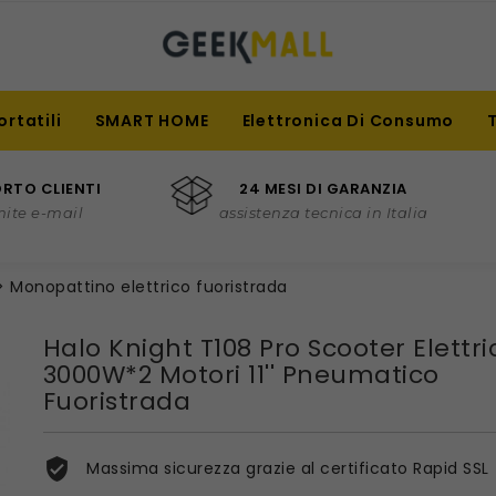
ortatili
SMART HOME
Elettronica Di Consumo
RTO CLIENTI
24 MESI DI GARANZIA
mite e-mail
assistenza tecnica in Italia
Monopattino elettrico fuoristrada
Halo Knight T108 Pro Scooter Elettri
3000W*2 Motori 11'' Pneumatico
Fuoristrada
Massima sicurezza grazie al certificato Rapid SSL