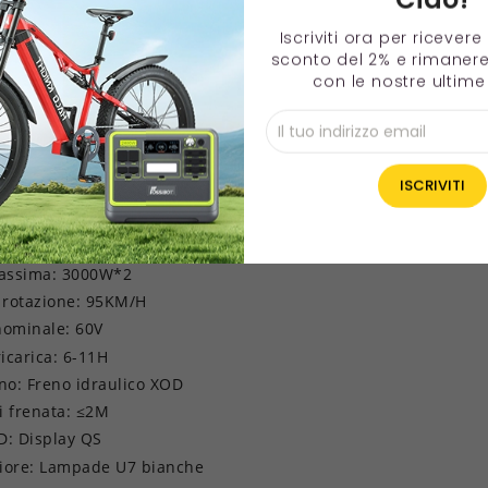
l pedale al suolo: circa 19,5 cm
Iscriviti ora per ricever
simo: 200 kg
sconto del 2% e rimaner
con le nostre ultime 
assima: 95 km/h
 velocità: Marcia 1: 35 km/h, Marcia 2: 65 km/h, Marcia 3: 95 km
i arrampicata : 50°
ile: IPX4
assima: Circa 80KM
ria: 60V 38,4Ah
M 60V 3000W*2 (magnete da 60mm)
assima: 3000W*2
i rotazione: 95KM/H
nominale: 60V
icarica: 6-11H
eno: Freno idraulico XOD
i frenata: ≤2M
D: Display QS
riore: Lampade U7 bianche