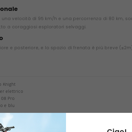
ionale
una velocità di 95 km/h e una percorrenza di 80 km, so
tto a coraggiosi esploratori selvaggi.
o
teriore e posteriore, e lo spazio di frenata è più breve (
o Knight
er elettrico
108 Pro
ro e blu
 manubrio: 60 cm
Ciao!
pedale: circa 33,5 cm