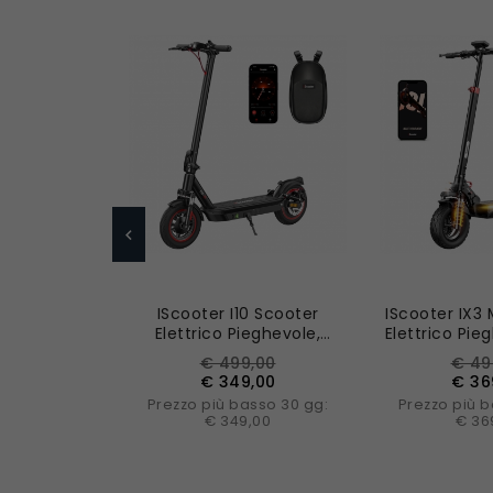
Nuovo
Nuovo
IScooter I10 Scooter
IScooter IX3
Elettrico Pieghevole,
Elettrico Pieg
Motore 650W, Batteria
Motore Da 80
Prezzo
Prezzo
Prez
€ 499,00
€ 49
36V 15Ah, Pneumatico Da
Da 
base
base
€ 349,00
€ 36
10 Pollici, Velocità
Prezzo più basso 30 gg:
Prezzo più b
Massima 40km/h
€ 349,00
€ 36
AGGIUNGI AL CARRELLO
AGGIUNGI A