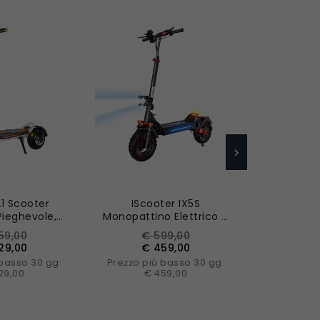
Nuovo
Nuovo
A1 Scooter
IScooter IX5S
Kukirin G
 Pieghevole,
Monopattino Elettrico –
Elettric
Da 800 W,
Pieghevole, 1000W,
Motore
zzo
Prezzo
Prezzo
Prezzo
Pr
59,00
€ 599,00
€ 
48 V 13 Ah,
25km/h, Ruote 11"
Batteria Da
e
base
ba
29,00
€ 459,00
€ 
 Tubeless Da
 basso 30 gg:
Prezzo più basso 30 gg:
Prezzo pi
ollici
29,00
€ 459,00
€ 
AL CARRELLO
AGGIUNGI AL CARRELLO
AGGIUNGI