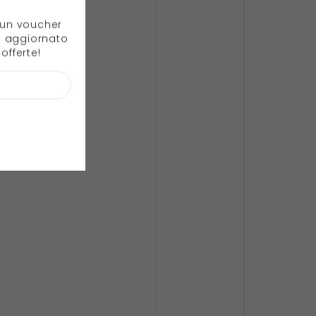
e un voucher
e aggiornato
offerte!
/h