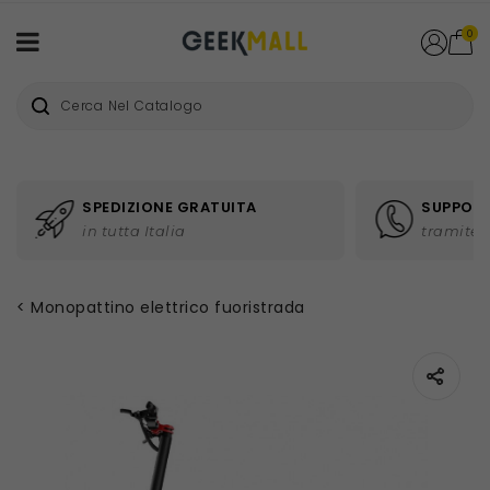
0
SPEDIZIONE GRATUITA
SUPPORT
in tutta Italia
tramite 
Monopattino elettrico fuoristrada