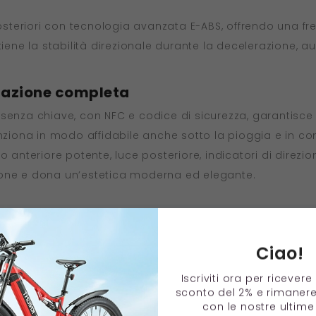
posteriori con tecnologia avanzata E-ABS, offrendo una fr
tiene la stabilità direzionale durante la decelerazione, 
inazione completa
enza chiave, con NFC e codice di sicurezza, garantisce un 
nziona in modo affidabile anche sotto la pioggia e in cond
o anteriore potente, luce posteriore, indicatori di direzio
nazione e dona un’estetica moderna ed elegante.
Ciao!
Iscriviti ora per ricever
sconto del 2% e rimaner
con le nostre ultime 