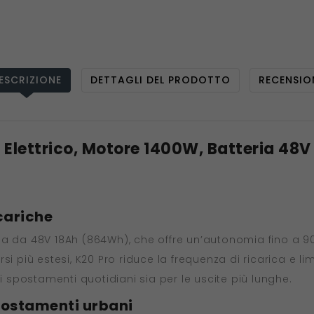
ESCRIZIONE
DETTAGLI DEL PRODOTTO
RECENSIO
lettrico, Motore 1400W, Batteria 48V 
cariche
teria da 48V 18Ah (864Wh), che offre un’autonomia fino a 
si più estesi, K20 Pro riduce la frequenza di ricarica e l
li spostamenti quotidiani sia per le uscite più lunghe.
spostamenti urbani