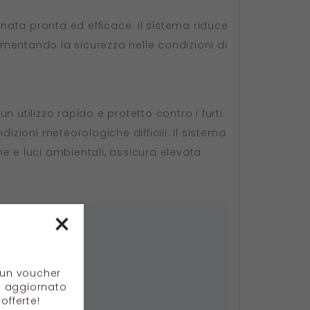
enata pronta ed efficace. Il sistema riduce
aumentando la sicurezza nelle condizioni di
utilizzo rapido e protetto contro i furti.
izioni meteorologiche difficili. Il sistema
ne e luci ambientali, assicura elevata
×
e un voucher
e aggiornato
offerte!