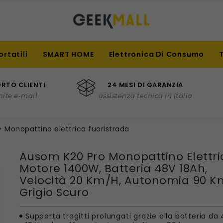
ortatili
SMART HOME
Elettronica Di Consumo
RTO CLIENTI
24 MESI DI GARANZIA
mite e-mail
assistenza tecnica in Italia
Monopattino elettrico fuoristrada
Ausom K20 Pro Monopattino Elettri
Motore 1400W, Batteria 48V 18Ah,
Velocità 20 Km/h, Autonomia 90 K
Grigio Scuro
Supporta tragitti prolungati grazie alla batteria da