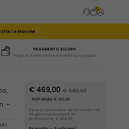
0
Tutte Le Marche
PAGAMENTO SICURO
Paga in 3 rate senza interessi con paypal
€ 469,00
co,
€ 569,00
RISPARMIA € 100,00
m –
Il prezzo più basso del prodotto nei
30 giorni precedenti la
promozione: € 469,00
 48V
Esaurito - Avvisami