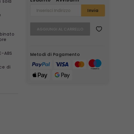
 sola
Invia
e
AGGIUNGI AL CARRELLO
bbinato
ore
 E-ABS
Metodi di Pagamento
ce di