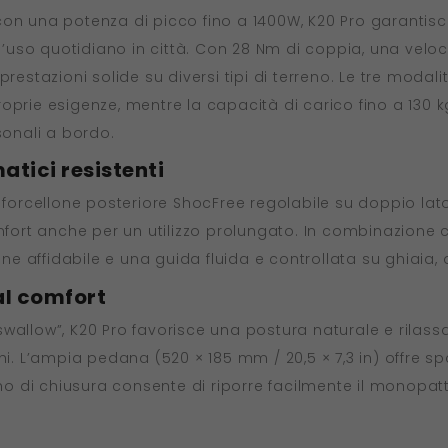
on una potenza di picco fino a 1400W, K20 Pro garantisc
r l’uso quotidiano in città. Con 28 Nm di coppia, una vel
restazioni solide su diversi tipi di terreno. Le tre modali
oprie esigenze, mentre la capacità di carico fino a 130 k
sonali a bordo.
tici resistenti
l forcellone posteriore ShocFree regolabile su doppio la
mfort anche per un utilizzo prolungato. In combinazione c
ne affidabile e una guida fluida e controllata su ghiaia, a
al comfort
wallow”, K20 Pro favorisce una postura naturale e rilass
hi. L’ampia pedana (520 × 185 mm / 20,5 × 7,3 in) offre s
smo di chiusura consente di riporre facilmente il monopat