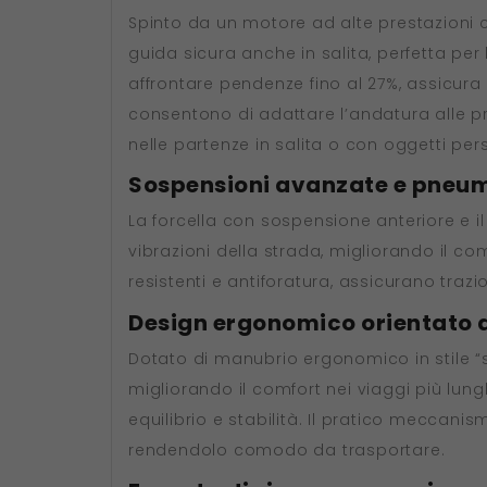
Spinto da un motore ad alte prestazioni c
guida sicura anche in salita, perfetta pe
affrontare pendenze fino al 27%, assicura p
consentono di adattare l’andatura alle pr
nelle partenze in salita o con oggetti per
Sospensioni avanzate e pneuma
La forcella con sospensione anteriore e i
vibrazioni della strada, migliorando il co
resistenti e antiforatura, assicurano trazio
Design ergonomico orientato 
Dotato di manubrio ergonomico in stile “s
migliorando il comfort nei viaggi più lung
equilibrio e stabilità. Il pratico meccani
rendendolo comodo da trasportare.