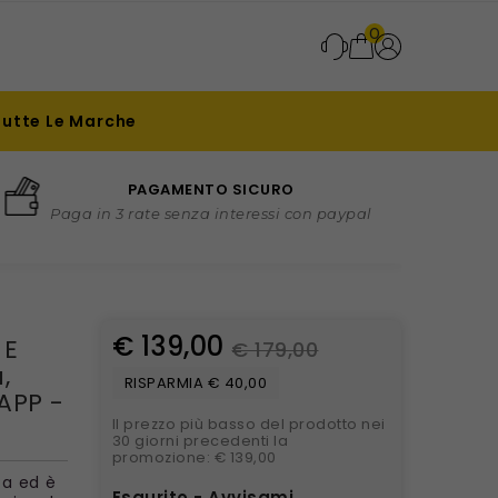
0
Tutte Le Marche
PAGAMENTO SICURO
Paga in 3 rate senza interessi con paypal
€ 139,00
 E
€ 179,00
,
RISPARMIA € 40,00
APP -
Il prezzo più basso del prodotto nei
30 giorni precedenti la
promozione: € 139,00
Pa ed è
Esaurito - Avvisami