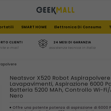
ortatili
SMART HOME
Elettronica Di Consumo
RTO CLIENTI
24 MESI DI GARANZIA
mite e-mail
assistenza tecnica in Italia
rapolvere
Neatsvor X520 Robot Aspirapolvere
Lavapavimenti, Aspirazione 6000 Pa
Batteria 5200 MAh, Controllo Wi-Fi/
Nero
Offre una potente potenza di aspirazione di 6000 