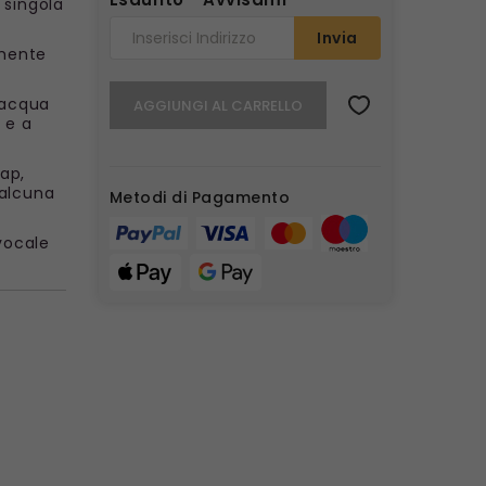
 singola
Invia
lmente
d'acqua
AGGIUNGI AL CARRELLO
 e a
ap,
 alcuna
Metodi di Pagamento
 vocale