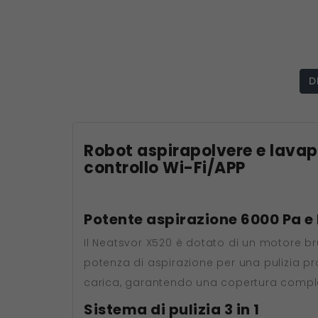
D
Robot aspirapolvere e lava
controllo Wi-Fi/APP
Potente aspirazione 6000 Pa e
Il Neatsvor X520 è dotato di un motore bru
potenza di aspirazione per una pulizia p
carica, garantendo una copertura comple
Sistema di pulizia 3 in 1