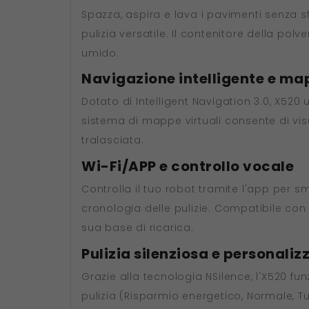
Spazza, aspira e lava i pavimenti senza s
pulizia versatile. Il contenitore della pol
umido.
Navigazione intelligente e ma
Dotato di Intelligent Navigation 3.0, X520 u
sistema di mappe virtuali consente di vi
tralasciata.
Wi-Fi/APP e controllo vocale
Controlla il tuo robot tramite l'app per 
cronologia delle pulizie. Compatibile con 
sua base di ricarica.
Pulizia silenziosa e personaliz
Grazie alla tecnologia NSilence, l'X520 fu
pulizia (Risparmio energetico, Normale, Tu