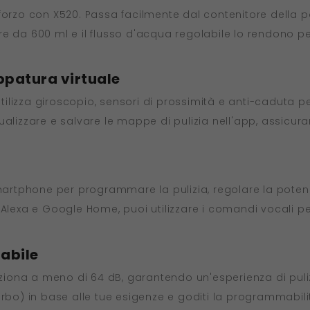
forzo con X520. Passa facilmente dal contenitore della p
vere da 600 ml e il flusso d'acqua regolabile lo rendono p
ppatura virtuale
tilizza giroscopio, sensori di prossimità e anti-caduta per 
sualizzare e salvare le mappe di pulizia nell'app, assic
smartphone per programmare la pulizia, regolare la poten
Alexa e Google Home, puoi utilizzare i comandi vocali per 
zabile
nziona a meno di 64 dB, garantendo un'esperienza di pulizi
rbo) in base alle tue esigenze e goditi la programmabilità