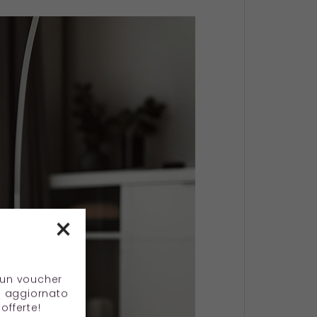
×
e un voucher
e aggiornato
offerte!