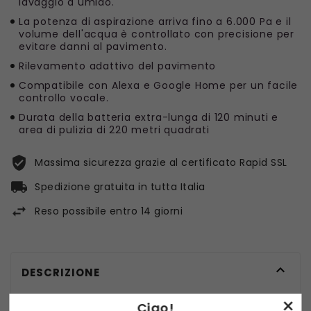
lavaggio a umido.
La potenza di aspirazione arriva fino a 6.000 Pa e il
volume dell'acqua è controllato con precisione per
evitare danni al pavimento.
Rilevamento adattivo del pavimento
Compatibile con Alexa e Google Home per un facile
controllo vocale.
Durata della batteria extra-lunga di 120 minuti e
area di pulizia di 220 metri quadrati
Massima sicurezza grazie al certificato Rapid SSL
Spedizione gratuita in tutta Italia
Reso possibile entro 14 giorni

DESCRIZIONE
×
Ciao!