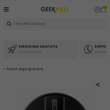
0
SPEDIZIONE GRATUITA
SUPPORT
in tutta Italia
tramite 
Robot Aspirapolvere