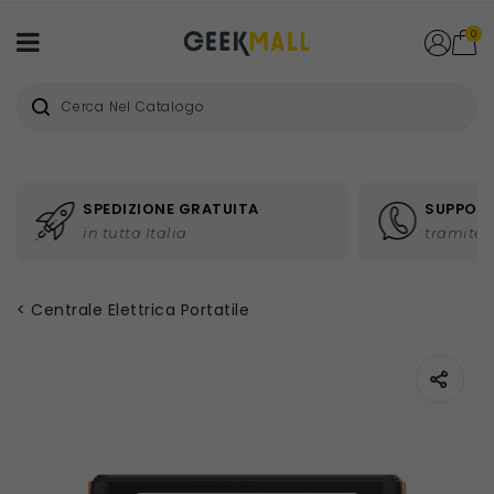
0
SPEDIZIONE GRATUITA
SUPPORT
in tutta Italia
tramite 
Centrale Elettrica Portatile