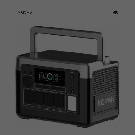
organizzate
Dotato di 16 uscite attentamente organizzate,
Nuovo
tra cui ricarica wireless, caricabatterie per auto,
prese CC, prese CA, USB-A e USB-C, il PowerMax
2400 soddisfa ogni tua esigenza energetica.
Che si tratti di affrontare un blackout
domestico, vivere off-grid o intraprendere
avventure all'aria aperta, garantisce comfort e
tranquillità in ogni situazione.
Ricarica ultraveloce
Non perdere neanche un istante grazie alla
ricarica ultraveloce da 1500 W del PowerMax
2400. Ricarica fino all’80% in soli 1,2 ore e
raggiungi la carica completa in appena 1,5 ore,
per essere sempre pronto ad affrontare
qualsiasi sfida.
Controllo intelligente tramite app
Accedi all'app intelligente PowerMax 2400
tramite Bluetooth o WiFi wireless. Controlla