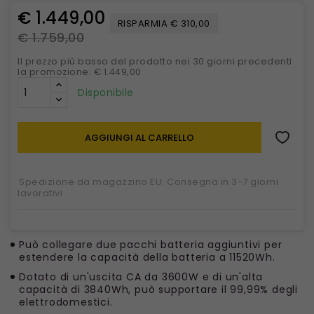
€ 1.449,00
RISPARMIA € 310,00
€ 1.759,00
Il prezzo più basso del prodotto nei 30 giorni precedenti
la promozione: € 1.449,00
Disponibile
AGGIUNGI AL CARRELLO
Spedizione da magazzino EU. Consegna in 3-7 giorni
lavorativi
Può collegare due pacchi batteria aggiuntivi per
estendere la capacità della batteria a 11520Wh.
Dotato di un'uscita CA da 3600W e di un'alta
capacità di 3840Wh, può supportare il 99,99% degli
elettrodomestici.