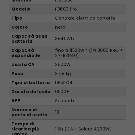
e di una maniglia retrattile in stile valigia, che lo
Modello
F3600 Pro
rendono facile da spostare, sia su pavimenti
lisci che su strade dissestate. Con una semplice
Tipo
Centrale elettrica portatile
spinta, puoi portare il FOSSiBOT F3600 Pro a
Colore
nero
destinazione, dando una nuova dimensione alla
vita quotidiana e al campeggio all'aperto.
Capacità della
3840Wh
batteria
Capacità
fino a 11520Wh (1×F3600 PRO +
espandibile
2×FB3840)
Uscita CA
3600W
Peso
37,8 kg
Tipo di batteria
LiFePO4
Durata del ciclo
6500+
APP
Supporto
Numero di
13
porte di uscita
Tempo di
ricarica più
1,5h (CA + Solare 4200W)
rapido