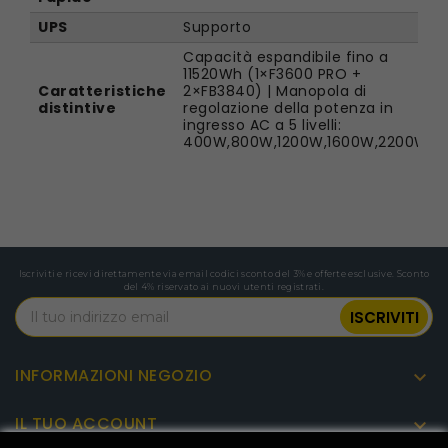
UPS
Supporto
Capacità espandibile fino a
11520Wh (1×F3600 PRO +
Caratteristiche
2×FB3840) | Manopola di
distintive
regolazione della potenza in
ingresso AC a 5 livelli:
400W,800W,1200W,1600W,2200W
Iscriviti e ricevi direttamente via email codici sconto del 3% e offerte esclusive. Sconto
del 4% riservato ai nuovi utenti registrati.
INFORMAZIONI NEGOZIO

IL TUO ACCOUNT
