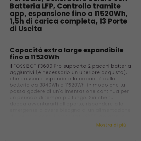
Batteria LFP, Controllo tramite
app, espansione fino a 11520Wh,
1,5h di carica completa, 13 Porte
di Uscita
Capacità extra large espandibile
fino a 11520Wh
Il FOSSiBOT F3600 Pro supporta 2 pacchi batteria
aggiuntivi (è necessario un ulteriore acquisto),
che possono espandere la capacità della
batteria da 3840Wh a 11520Wh, in modo che tu
possa godere di un'alimentazione continua per
un periodo di tempo più lungo. Sia che tu
debba avventurarti all'aperto, rispondere alle
emergenze o avere bisogno di un'alimentazione
di riserva a casa, il FOSSiBOT F3600 Pro amplia
notevolmente la tua flessibilità di utilizzo
Mostra di più
dell'energia per soddisfare ogni tua esigenza
energetica.