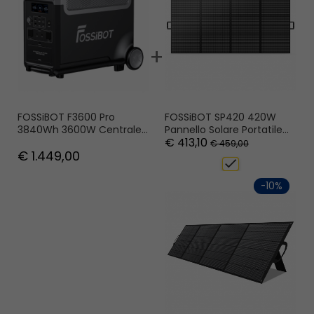
+
FOSSiBOT SP420 420W
FOSSiBOT F3600 Pro
Pannello Solare Portatile
3840Wh 3600W Centrale
€ 413,10
Pieghevole, 23,4% Di
Elettrica Portatile, Batteria
€ 459,00
€ 1.449,00
Efficienza Di Conversione,
LiFePO4, Espansione Fino A
check
Impermeabile IP67
11520Wh
-10%