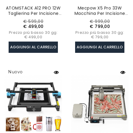
ATOMSTACK A12 PRO 12W
Mecpow X5 Pro 33W
Taglierina Per Incisione
Macchina Per Incisione
Laser, Messa A Fuoco
Laser, Area Di Incisione
Prezzo
Prezzo
Prezzo
Prezzo
€ 599,00
€ 999,00
Fissa, Precisione Di
600x600mm, Spot Laser
base
base
€ 499,00
€ 799,00
Incisione 0,02 Mm
Con Assistenza
Prezzo più basso 30 gg:
Prezzo più basso 30 gg:
Pneumatica Automatica
€ 499,00
€ 799,00
AGGIUNGI AL CARRELLO
AGGIUNGI AL CARRELLO
Nuovo