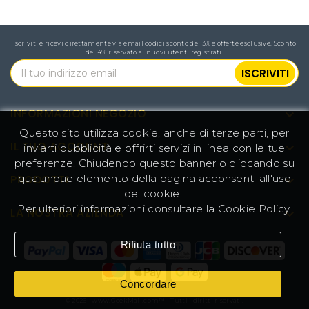
Iscriviti e ricevi direttamente via email codici sconto del 3% e offerte esclusive. Sconto
del 4% riservato ai nuovi utenti registrati.
INFORMAZIONI NEGOZIO

Questo sito utilizza cookie, anche di terze parti, per
IL TUO ACCOUNT

inviarti pubblicità e offrirti servizi in linea con le tue
preferenze. Chiudendo questo banner o cliccando su
qualunque elemento della pagina acconsenti all'uso
PRODOTTI

dei cookie.
Per ulteriori informazioni consultare la
Cookie Policy
.
LA NOSTRA AZIENDA

Rifiuta tutto
Concordare
© 2026 - www.GeekMall.com™ | Tutti i diritti riservati.