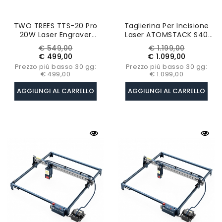
TWO TREES TTS-20 Pro
Taglierina Per Incisione
20W Laser Engraver
Laser ATOMSTACK S40
Cutter Con Kit Di
PRO
Prezzo
Prezzo
Prezzo
Prezzo
€ 549,00
€ 1.199,00
Assistenza Pneumatica,
base
base
€ 499,00
€ 1.099,00
Letto Laser,
Prezzo più basso 30 gg:
Prezzo più basso 30 gg:
0.08*0.08mm,
€ 499,00
€ 1.099,00
418x418mm
AGGIUNGI AL CARRELLO
AGGIUNGI AL CARRELLO