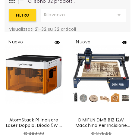
Ci sono 32 prodotti.

Rilevanza
FILTRO
Visualizzati 21-32 su 32 articoli
Nuovo
Nuovo
AtomStack P1 Incisore
DIMIFUN DM6 B12 12W
Laser Doppio, Diodo 5W E
Macchina Per Incisione
IR 1,2W, Velocità 10.000
Laser, Protezione Degli
Prezzo
Prezzo
Prezzo
Prezzo
€ 399,00
€ 279,00