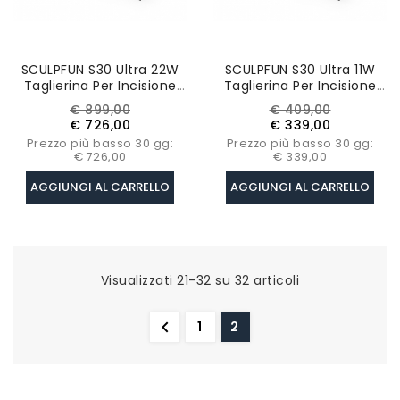
SCULPFUN S30 Ultra 22W
SCULPFUN S30 Ultra 11W
Taglierina Per Incisione
Taglierina Per Incisione
Laser
Laser
Prezzo
Prezzo
Prezzo
Prezzo
€ 899,00
€ 409,00
base
base
€ 726,00
€ 339,00
Prezzo più basso 30 gg:
Prezzo più basso 30 gg:
€ 726,00
€ 339,00
AGGIUNGI AL CARRELLO
AGGIUNGI AL CARRELLO
Visualizzati 21-32 su 32 articoli

1
2