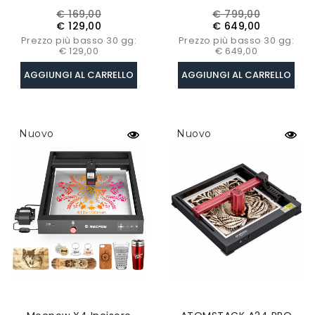
Incisione Laser Da 4,5 W,
Laser 22W Con
Prezzo
Prezzo
Prezzo
Prezzo
€ 169,00
€ 799,00
Protezione Degli Occhi,
Telecamera Integrata,
base
base
€ 129,00
€ 649,00
Velocità Di 10000
Copertura Protettiva In
Prezzo più basso 30 gg:
Prezzo più basso 30 gg:
Mm/min
Acrilico, FDA Classe 1
€ 129,00
€ 649,00
AGGIUNGI AL CARRELLO
AGGIUNGI AL CARRELLO
Nuovo
Nuovo