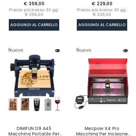
Mm/min, 110x110
Occhi, Precisione 0,01
base
base
€ 359,00
€ 229,00
Mm/105x100 Mm
Mm, Spot 0,06 Mm
Prezzo più basso 30 gg:
Prezzo più basso 30 gg:
€ 359,00
€ 229,00
AGGIUNGI AL CARRELLO
AGGIUNGI AL CARRELLO
Nuovo
Nuovo
DIMIFUN D9 A45
Mecpow X4 Pro
Macchina Portatile Per
Macchina Per Incisione