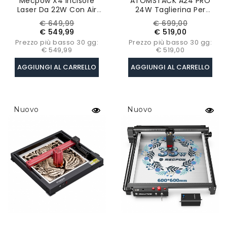
Mecpow X4 Incisore
ATOMSTACK A24 PRO
Laser Da 22W Con Air
24W Taglierina Per
Assist Integrato, Area Di
Incisione Laser, Fuoco
Prezzo
Prezzo
Prezzo
Prezzo
€ 649,99
€ 699,00
Incisione Di 400 X 410
Fisso, Precisione Di
base
base
€ 549,99
€ 519,00
Mm, Spot Laser Da 0,08
Incisione 0,02 Mm
Prezzo più basso 30 gg:
Prezzo più basso 30 gg:
Mm X 0,1 Xmm
€ 549,99
€ 519,00
AGGIUNGI AL CARRELLO
AGGIUNGI AL CARRELLO
Nuovo
Nuovo