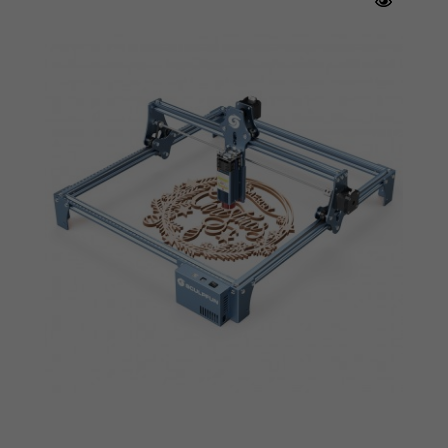
modo stabile a una velocità elevata di 30.000
mm/s, e le linee di incisione e taglio sono fluide
e senza scatti.
Catena di presa del serbatoio
Per rendere la macchina più bella e la struttura
più stabile, Atomstack S40Pro adotta una
soluzione di fascio di fili a catena di serbatoio
che non si trova in altri modelli. Il fascio di fili
scorre senza impigliarsi e la durata dei fili è
migliorata.
Kit di assistenza pneumatica con
interruttore automatico
L'assistenza pneumatica ad alto flusso
standard di F30 Pro può attivare la modalità
Lightburn M7 per attivare e disattivare
automaticamente l'assistenza pneumatica in
diverse modalità di taglio/incisione. La capacità
di taglio è stata notevolmente migliorata e
anche la precisione e la qualità di taglio
possono essere ottimizzate in modo