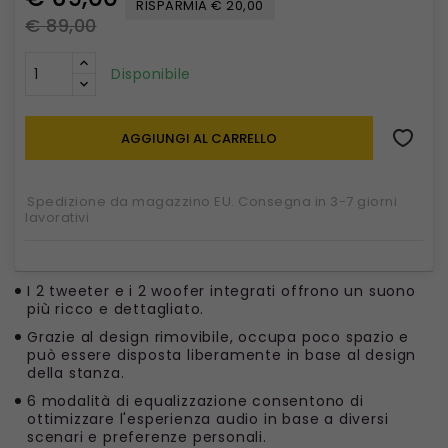
RISPARMIA € 20,00
€ 89,00
Disponibile
AGGIUNGI AL CARRELLO
Spedizione da magazzino EU. Consegna in 3-7 giorni
lavorativi
I 2 tweeter e i 2 woofer integrati offrono un suono
più ricco e dettagliato.
Grazie al design rimovibile, occupa poco spazio e
può essere disposta liberamente in base al design
della stanza.
6 modalità di equalizzazione consentono di
ottimizzare l'esperienza audio in base a diversi
scenari e preferenze personali.