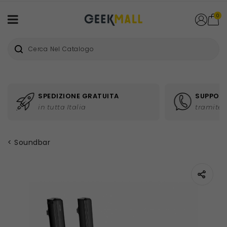
0
SPEDIZIONE GRATUITA
SUPPORT
in tutta Italia
tramite 
Soundbar