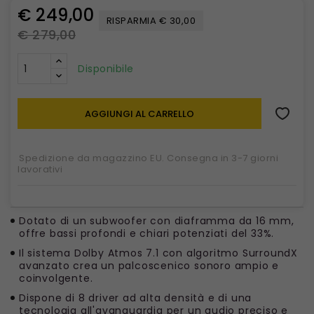
€ 249,00
RISPARMIA € 30,00
€ 279,00
Disponibile
AGGIUNGI AL CARRELLO
Spedizione da magazzino EU. Consegna in 3-7 giorni
lavorativi
Dotato di un subwoofer con diaframma da 16 mm,
offre bassi profondi e chiari potenziati del 33%.
Il sistema Dolby Atmos 7.1 con algoritmo SurroundX
avanzato crea un palcoscenico sonoro ampio e
coinvolgente.
Dispone di 8 driver ad alta densità e di una
tecnologia all'avanguardia per un audio preciso e