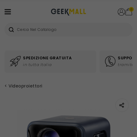
0
SPEDIZIONE GRATUITA
SUPPORT
in tutta Italia
tramite 
Videoproiettori