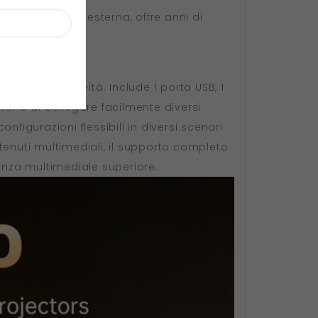
 dalla polvere esterna, offre anni di
e di connettività. Include 1 porta USB, 1
tono di collegare facilmente diversi
nfigurazioni flessibili in diversi scenari
ntenuti multimediali, il supporto completo
ienza multimediale superiore.