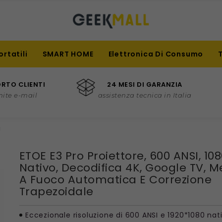
ortatili
SMART HOME
Elettronica Di Consumo
RTO CLIENTI
24 MESI DI GARANZIA
mite e-mail
assistenza tecnica in Italia
i
ETOE E3 Pro Proiettore, 600 ANSI, 10
Nativo, Decodifica 4K, Google TV, 
A Fuoco Automatica E Correzione
Trapezoidale
Eccezionale risoluzione di 600 ANSI e 1920*1080 nat