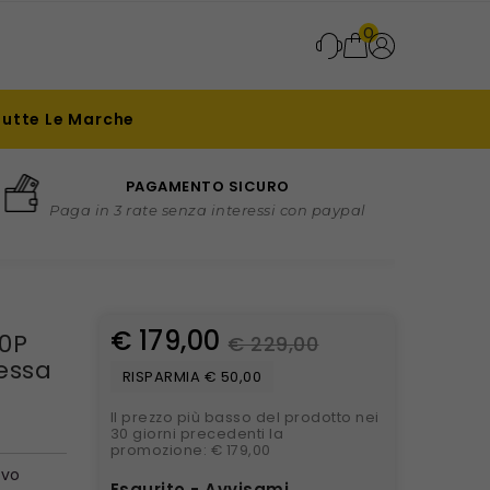
0
Tutte Le Marche
PAGAMENTO SICURO
Paga in 3 rate senza interessi con paypal
€ 179,00
80P
€ 229,00
Messa
RISPARMIA € 50,00
Il prezzo più basso del prodotto nei
30 giorni precedenti la
promozione: € 179,00
ivo
Esaurito - Avvisami