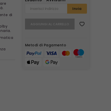
dare
à.
Invia
ente di
AGGIUNGI AL CARRELLO
Dolby
naria.
omatica
Metodi di Pagamento
nza