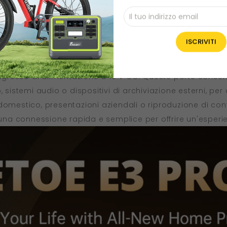
sigillato, protegge i componenti principali del proiettore
zione e garantisce una durata di oltre 30.000 ore.
ioni di interfaccia per soddisfare le più svariate esigenz
 ingresso di alimentazione a 19 V CC. Queste porte consen
sistemi audio o dispositivi di archiviazione esterni, per co
nto domestico, presentazioni aziendali o riproduzione di co
e una connessione rapida e semplice per offrire un'esper