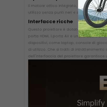
Il motore ottico integrato, completamente 
utilizzo senza punti neri e senza manuten
Interfacce ricche
Questo proiettore è dotato di numerose opz
porta HDMI, 1 porta AV e uscita audio e 1
dispositivi, come laptop, console di gioco, 
di utilizzo. Che si tratti di intrattenime
dell'interfaccia del proiettore garantisc