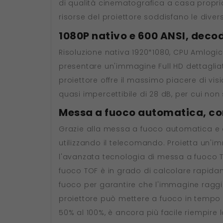
di qualità cinematografica a casa propria. 
risorse del proiettore soddisfano le diver
1080P nativo e 600 ANSI, decod
Risoluzione nativa 1920*1080, CPU Amlogic
presentare un'immagine Full HD dettagliata
proiettore offre il massimo piacere di vi
quasi impercettibile di 28 dB, per cui non
Messa a fuoco automatica, co
Grazie alla messa a fuoco automatica e a
utilizzando il telecomando. Proietta un'i
l'avanzata tecnologia di messa a fuoco T
fuoco TOF è in grado di calcolare rapida
fuoco per garantire che l'immagine raggiu
proiettore può mettere a fuoco in tempo re
50% al 100%, è ancora più facile riempire