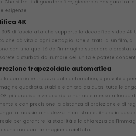
Che si tratti di guardare film, giocare o navigare tra le 
se esigenze.
ifica 4K
 905 di fascia alta che supporta la decodifica video 4K U
 che dà vita a ogni dettaglio. Che si tratti di un film, di
sione con una qualità dell'immagine superiore e prestazio
 sarete disturbati dal rumore dell'unità e potrete concent
rrezione trapezoidale automatica
lla correzione trapezoidale automatica, è possibile per
mmagine quadrata, stabile e chiara da quasi tutte le ang
OF, più precisa e veloce della normale messa a fuoco de
mente e con precisione la distanza di proiezione e di 
nga la massima nitidezza in un istante. Anche in caso di 
ale per garantire la stabilità e la chiarezza dell'immagin
 lo schermo con l'immagine proiettata.