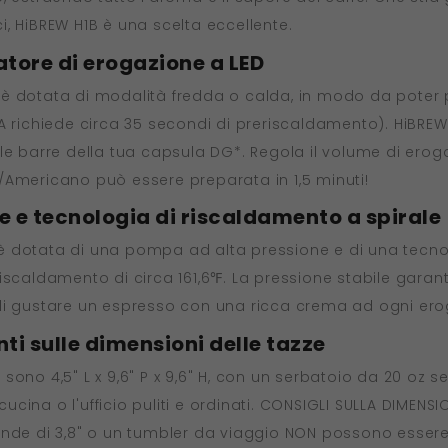
, HiBREW H1B è una scelta eccellente.
tore di erogazione a LED
è dotata di modalità fredda o calda, in modo da poter p
LDA richiede circa 35 secondi di preriscaldamento). HiB
le barre della tua capsula DG*. Regola il volume di erog
/Americano può essere preparata in 1,5 minuti!
ne e tecnologia di riscaldamento a spirale
è dotata di una pompa ad alta pressione e di una tecno
scaldamento di circa 161,6℉. La pressione stabile garanti
 di gustare un espresso con una ricca crema ad ogni ero
i sulle dimensioni delle tazze
sono 4,5" L x 9,6" P x 9,6" H, con un serbatoio da 20 oz 
na o l'ufficio puliti e ordinati. CONSIGLI SULLA DIMENSION
ande di 3,8" o un tumbler da viaggio NON possono essere