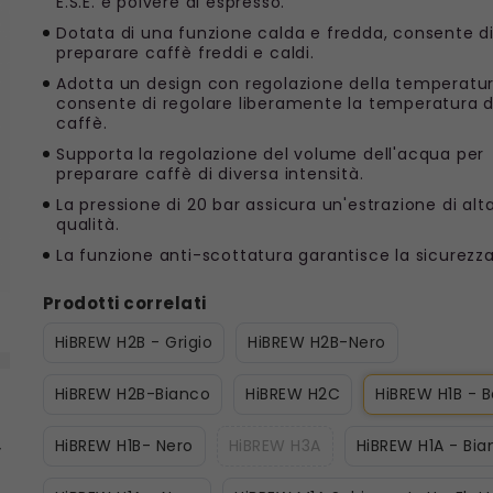
E.S.E. e polvere di espresso.
Dotata di una funzione calda e fredda, consente d
preparare caffè freddi e caldi.
Adotta un design con regolazione della temperatu
consente di regolare liberamente la temperatura d
caffè.
Supporta la regolazione del volume dell'acqua per
preparare caffè di diversa intensità.
La pressione di 20 bar assicura un'estrazione di alt
qualità.
La funzione anti-scottatura garantisce la sicurezza
Prodotti correlati
HiBREW H2B - Grigio
HiBREW H2B-Nero
HiBREW H2B-Bianco
HiBREW H2C
HiBREW H1B - 
HiBREW H1B- Nero
HiBREW H3A
HiBREW H1A - Bi
