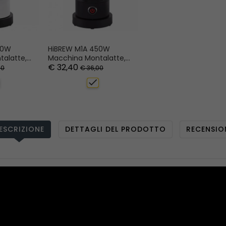
50W
HiBREW M1A 450W
alatte,
Macchina Montalatte,
€ 32,40
Miscelatore Di
00
€ 36,00
 Latte
Cioccolato Per Latte
check
E
Freddo/caldo E
 Bianco
Cappuccino - Nero
ESCRIZIONE
DETTAGLI DEL PRODOTTO
RECENSIO