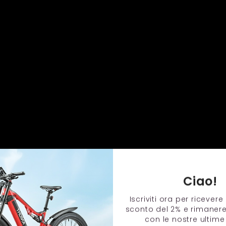
Ciao!
Iscriviti ora per ricever
sconto del 2% e rimaner
con le nostre ultime 