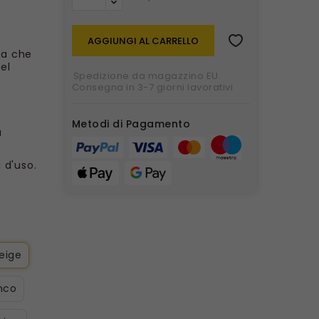
i
AGGIUNGI AL CARRELLO
ra che
el
Spedizione da magazzino EU.
Consegna in 3-7 giorni lavorativi
Metodi di Pagamento
a
 d'uso.
Beige
anco