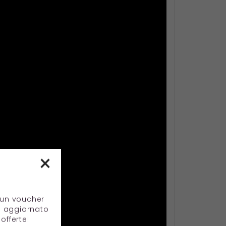
×
e un voucher
e aggiornato
offerte!