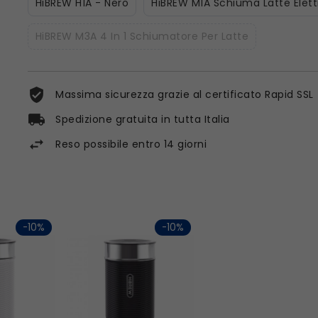
HiBREW H1A - Nero
HiBREW M1A Schiuma Latte Elett
HiBREW M3A 4 In 1 Schiumatore Per Latte
Massima sicurezza grazie al certificato Rapid SSL
Spedizione gratuita in tutta Italia
Reso possibile entro 14 giorni
-10%
-10%