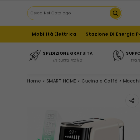
Mobilità Elettrica
Stazione Di Energia P
SPEDIZIONE GRATUITA
SUPPO
in tutta Italia
tra
Home
SMART HOME
Cucina e Caffè
Macchi