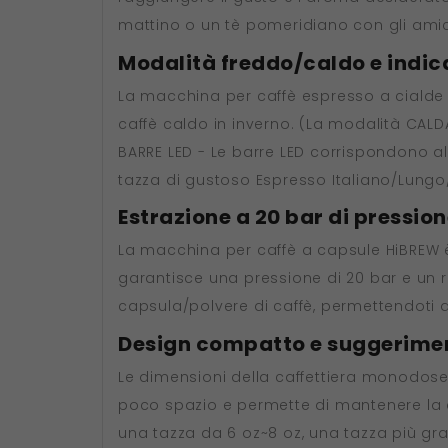
mattino o un tè pomeridiano con gli amici
Modalità freddo/caldo e indica
La macchina per caffè espresso a cialde 
caffè caldo in inverno. (La modalità CA
BARRE LED - Le barre LED corrispondono al
tazza di gustoso Espresso Italiano/Lungo
Estrazione a 20 bar di pressio
La macchina per caffè a capsule HiBREW 
garantisce una pressione di 20 bar e un ri
capsula/polvere di caffè, permettendoti
Design compatto e suggeriment
Le dimensioni della caffettiera monodose 
poco spazio e permette di mantenere la cuci
una tazza da 6 oz~8 oz, una tazza più gr