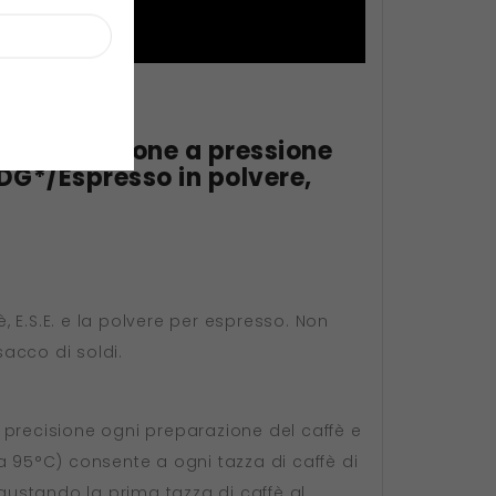
 ml, estrazione a pressione
DG*/Espresso in polvere,
 E.S.E. e la polvere per espresso. Non
acco di soldi.
n precisione ogni preparazione del caffè e
a 95°C) consente a ogni tazza di caffè di
 gustando la prima tazza di caffè al