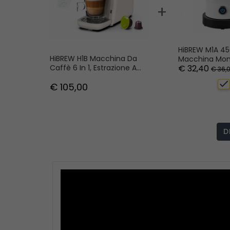
+
HiBREW M1A 4
HiBREW H1B Macchina Da
Macchina Mont
Caffè 6 In 1, Estrazione A
€ 32,40
Miscelatore Di
€ 36,
Pressione Da 20 Bar
Cioccolato Per
check
€ 105,00
Freddo/caldo 
Cappuccino -
D