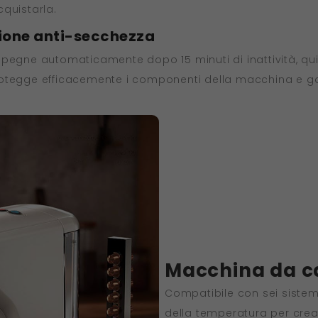
quistarla.
zione anti-secchezza
spegne automaticamente dopo 15 minuti di inattività, qu
rotegge efficacemente i componenti della macchina e gar
Macchina da ca
Compatibile con sei sistem
della temperatura per crear