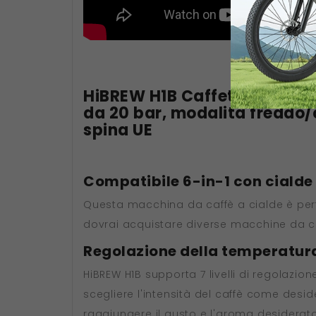
HiBREW H1B Caffettiera a cia
da 20 bar, modalità freddo/
spina UE
Compatibile 6-in-1 con cialde
Questa macchina da caffè a cialde è perfe
dovrai acquistare diverse macchine da ca
Regolazione della temperatura 
HiBREW H1B supporta 7 livelli di regolazio
scegliere l'intensità del caffè come desi
raggiungere il gusto e l'aroma desiderato