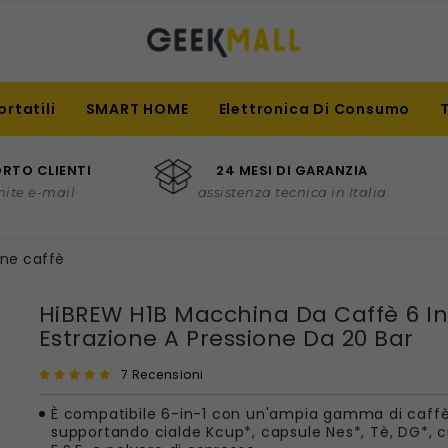
ortatili
SMART HOME
Elettronica Di Consumo
RTO CLIENTI
24 MESI DI GARANZIA
mite e-mail
assistenza tecnica in Italia
ne caffè
HiBREW H1B Macchina Da Caffè 6 In 
Estrazione A Pressione Da 20 Bar
7 Recensioni
È compatibile 6-in-1 con un'ampia gamma di caffè
supportando cialde Kcup*, capsule Nes*, Tè, DG*, c