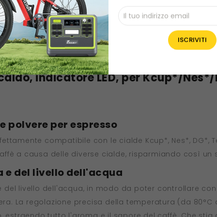
lde 6 in 1, serbatoio dell'acqua da 600
caldo, indicatore LED, per Kcup*/Nes*/
 e polvere per espresso
ttamente compatibile con le cialde Kcup*, Nes*, DG*, Tè,
ffè a causa delle diverse cialde, risparmiando così un s
e del livello dell'acqua
ne del livello dell'acqua, in modo da poter controllare co
dera. La regolazione precisa della temperatura (da 80°C 
, estraendo tutto l'aroma e il sapore del caffè. Che stia