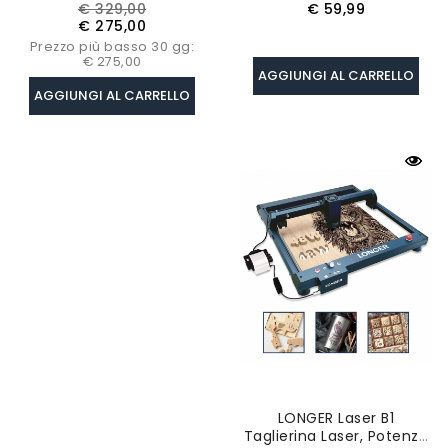
Lumen, 1080P Nativo,
Laser LONGER RAY5
Prezzo
Prezzo
Prezzo
€ 329,00
€ 59,99
Supporto 4K, Autofocus E
base
€ 275,00
6D Auto-Keystones,
Prezzo più basso 30 gg:
Bluetooth 5.3
€ 275,00
AGGIUNGI AL CARRELLO
AGGIUNGI AL CARRELLO
LONGER Laser B1
Taglierina Laser, Potenza