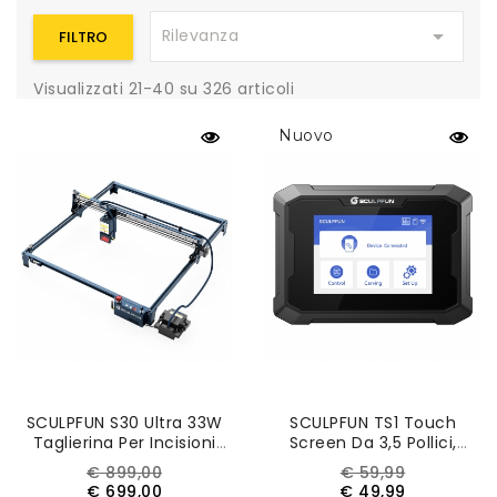

Rilevanza
FILTRO
Visualizzati 21-40 su 326 articoli
Nuovo
SCULPFUN S30 Ultra 33W
SCULPFUN TS1 Touch
Taglierina Per Incisioni
Screen Da 3,5 Pollici,
Laser, Air Assist
480x320P, Connessione
Prezzo
Prezzo
Prezzo
Prezzo
€ 899,00
€ 59,99
Automatico,
WiFi, Con Porte SD Card/
base
base
€ 699,00
€ 49,99