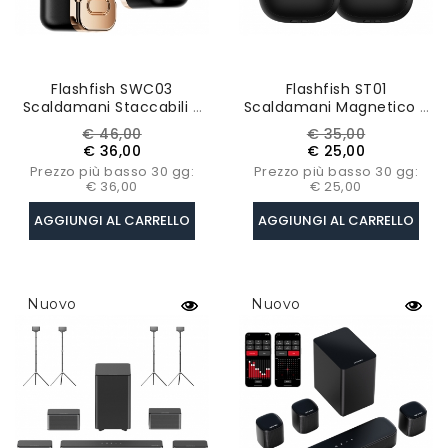
Flashfish SWC03
Flashfish ST01
Scaldamani Staccabili 2
Scaldamani Magnetico 2
In 1, Carica Rapida 3.5H, 4
In 1, Carica Rapida 3.5H,
Prezzo
Prezzo
Prezzo
Prezzo
€ 46,00
€ 35,00
Livelli Di Riscaldamento,
Riscaldamento A 360°, 4
base
base
€ 36,00
€ 25,00
5000mAh*2
Livelli Di Riscaldamento,
Prezzo più basso 30 gg:
Prezzo più basso 30 gg:
3500mAh*2
€ 36,00
€ 25,00
AGGIUNGI AL CARRELLO
AGGIUNGI AL CARRELLO
Nuovo
Nuovo