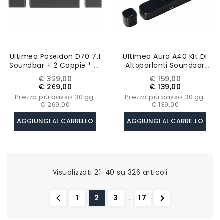
Ultimea Poseidon D70 7.1
Ultimea Aura A40 Kit Di
Soundbar + 2 Coppie * Di
Altoparlanti Soundbar
Supporti Per Diffusori
Subwoofer, 7.1 Canali,
Prezzo
Prezzo
Prezzo
Prezzo
€ 329,00
€ 159,00
Steady 300
Controllo App,
base
base
€ 269,00
€ 139,00
Impostazioni
Prezzo più basso 30 gg:
Prezzo più basso 30 gg:
Equalizzatore A 10 Bande
€ 269,00
€ 139,00
AGGIUNGI AL CARRELLO
AGGIUNGI AL CARRELLO
Visualizzati 21-40 su 326 articoli


1
2
3
…
17