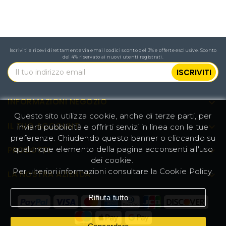
Iscriviti e ricevi direttamente via email codici sconto del 3% e offerte esclusive. Sconto
del 4% riservato ai nuovi utenti registrati.
INFORMAZIONI NEGOZIO

Questo sito utilizza cookie, anche di terze parti, per
IL TUO ACCOUNT

inviarti pubblicità e offrirti servizi in linea con le tue
preferenze. Chiudendo questo banner o cliccando su
qualunque elemento della pagina acconsenti all'uso
PRODOTTI

dei cookie.
Per ulteriori informazioni consultare la
Cookie Policy
.
LA NOSTRA AZIENDA

Rifiuta tutto