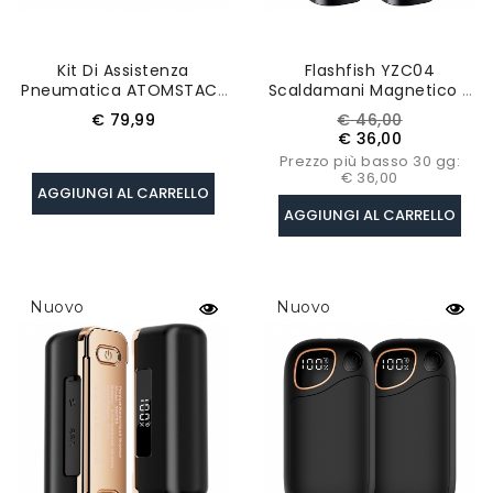
Kit Di Assistenza
Flashfish YZC04
Pneumatica ATOMSTACk
Scaldamani Magnetico 2
F30
In 1, Display A LED In
Prezzo
Prezzo
Prezzo
€ 79,99
€ 46,00
Tempo Reale, Carica
base
€ 36,00
Rapida 3.5H, 5000mAh*2,
Prezzo più basso 30 gg:
Compatto E Portatile
€ 36,00
AGGIUNGI AL CARRELLO
AGGIUNGI AL CARRELLO
Nuovo
Nuovo