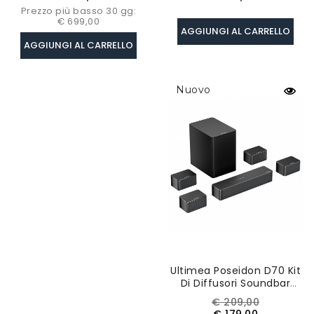
0.08x0.10mm Focus
Tipo-C/ USB/ Ingresso
Prezzo più basso 30 gg:
Laser, 600*600mm - EU
Alimentazione
€ 699,00
Plug
AGGIUNGI AL CARRELLO
AGGIUNGI AL CARRELLO
Nuovo
Ultimea Poseidon D70 Kit
Di Diffusori Soundbar
Subwoofer, 7.1 Canali,
Prezzo
Prezzo
€ 209,00
Equalizzatore A 10 Bande
base