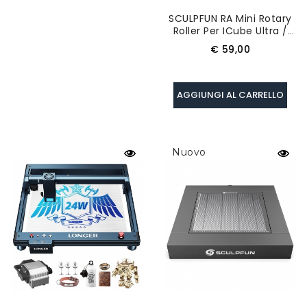
SCULPFUN RA Mini Rotary
Roller Per ICube Ultra /
ICube Series / C1 - Nero
Prezzo
€ 59,00
AGGIUNGI AL CARRELLO
Nuovo