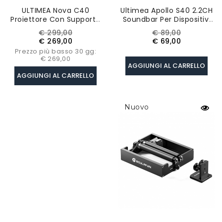
ULTIMEA Nova C40
Ultimea Apollo S40 2.2CH
Proiettore Con Supporto
Soundbar Per Dispositivi
Cardanico, 600 ANSI,
TV, 2-In-1 Separabile,
Prezzo
Prezzo
Prezzo
Prezzo
€ 299,00
€ 89,00
Decodifica 4K, 1080P
Bluetooth 5.0
base
base
€ 269,00
€ 69,00
Nativo, Android TV 11.0
Prezzo più basso 30 gg:
€ 269,00
AGGIUNGI AL CARRELLO
AGGIUNGI AL CARRELLO
Nuovo