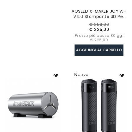
AOSEED X-MAKER JOY AI+
V4.0 Stampante 3D Per
Bambini, Volume Di
Prezzo
Prezzo
€ 259,00
Costruzione 120x120x120
base
€ 225,00
Mm, Temperatura Ugello
Prezzo più basso 30 gg:
260℃ - Bianco
€ 225,00
AGGIUNGI AL CARRELLO
Nuovo