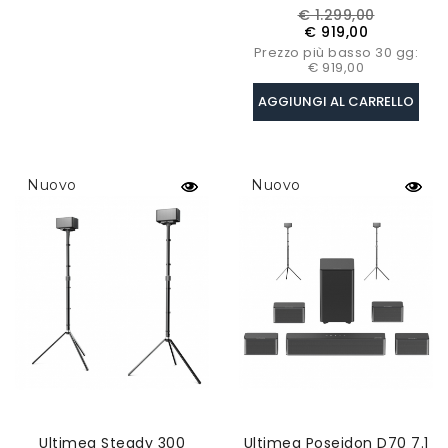
Laser 40W 36000
Prezzo
Prezzo
€ 1.299,00
Mm/min
base
€ 919,00
Prezzo più basso 30 gg:
€ 919,00
AGGIUNGI AL CARRELLO
Nuovo
Nuovo
Ultimea Steady 300
Ultimea Poseidon D70 7.1