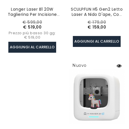
Longer Laser B1 20W
SCULPFUN H5 Gen2 Letto
Taglierina Per Incisione
Laser A Nido D'ape, Con
Laser
Ventola Di Estrazione Dei
Prezzo
Prezzo
Prezzo
Prezzo
€ 599,00
€ 179,00
Fumi, 650*650 Mm -
base
base
€ 519,00
€ 159,00
Spina UE
Prezzo più basso 30 gg:
€ 519,00
AGGIUNGI AL CARRELLO
AGGIUNGI AL CARRELLO
Nuovo