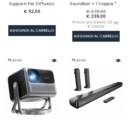
Supporti Per Diffusori,
Soundbar + 1 Coppia * Di
Compatibili Con La Serie
Supporti Per Diffusori
Prezzo
Prezzo
Prezzo
€ 52,00
€ 279,00
Poseidon - Nero
Steady 300,
base
€ 239,00
Equalizzatore A 10 Bande
Prezzo più basso 30 gg:
€ 239,00
AGGIUNGI AL CARRELLO
AGGIUNGI AL CARRELLO
Nuovo
Nuovo