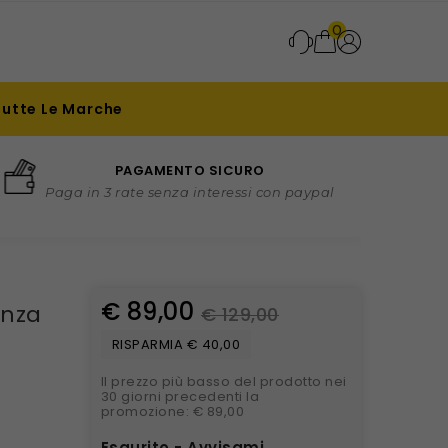
0
Tutte Le Marche
PAGAMENTO SICURO
Paga in 3 rate senza interessi con paypal
€ 89,00
enza
€ 129,00
RISPARMIA € 40,00
Il prezzo più basso del prodotto nei
30 giorni precedenti la
promozione: € 89,00
Esaurito - Avvisami