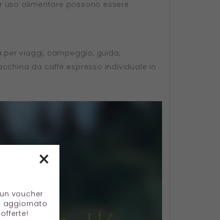
er uso alimentare possono essere
 per viaggi, campeggio, guida,
acchina da caffè espresso individuale in
×
e un voucher
e aggiornato
offerte!