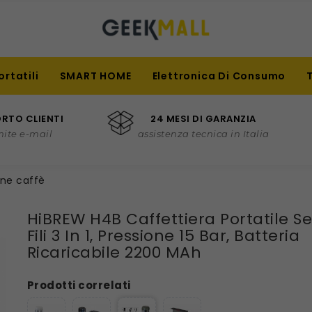
ortatili
SMART HOME
Elettronica Di Consumo
RTO CLIENTI
24 MESI DI GARANZIA
mite e-mail
assistenza tecnica in Italia
ne caffè
HiBREW H4B Caffettiera Portatile S
Fili 3 In 1, Pressione 15 Bar, Batteria
Ricaricabile 2200 MAh
Prodotti correlati