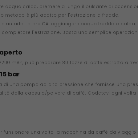
re acqua calda, premere a lungo il pulsante di accensio
to metodo è più adatto per l'estrazione a freddo.
o o un adattatore CA, aggiungere acqua fredda o calda, 
er completare l'estrazione. Basta una semplice operazio
l'aperto
2200 mAh, può preparare 80 tazze di caffè estratto a fr
 15 bar
 di una pompa ad alta pressione che fornisce una pressi
qualità dalla capsula/polvere di caffè. Godetevi ogni vo
ar funzionare una volta la macchina da caffè da viaggio 