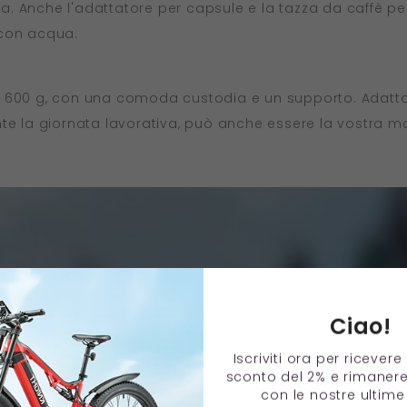
a. Anche l'adattatore per capsule e la tazza da caffè p
 con acqua.
o 600 g, con una comoda custodia e un supporto. Adatta
nte la giornata lavorativa, può anche essere la vostra m
Ciao!
Iscriviti ora per ricever
sconto del 2% e rimaner
con le nostre ultime 