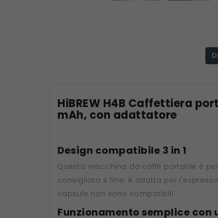
D
HiBREW H4B Caffettiera portat
mAh, con adattatore
Design compatibile 3 in 1
Questa macchina da caffè portatile è per
consigliata è fine; è adatta per l'espresso
capsule non sono compatibili.
Funzionamento semplice con un