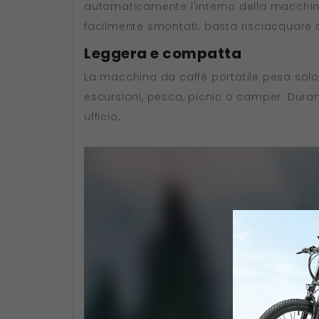
automaticamente l'interno della macchin
facilmente smontati; basta risciacquare
Leggera e compatta
La macchina da caffè portatile pesa sol
escursioni, pesca, picnic o camper. Dura
ufficio.