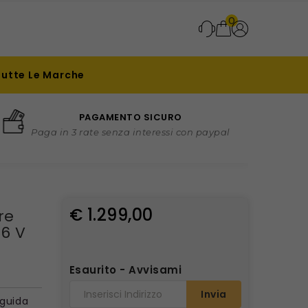
0
Tutte Le Marche
PAGAMENTO SICURO
Paga in 3 rate senza interessi con paypal
€ 1.299,00
re
36 V
Esaurito - Avvisami
Invia
 guida