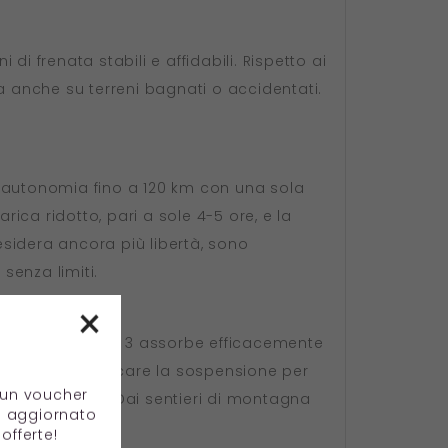
di frenata stabili e affidabili. Rispetto ai
a anche su terreni bagnati o accidentati.
un'autonomia fino a 120 km con una sola
arica ridotto, pari a sole 4-5 ore, e la
esidera ancora più libertà, sono
senza limiti.
×
zzata dell'Urbano 3 assorbe efficacemente
e consente di bloccare la sospensione per
e un voucher
i accidentati. Dai sentieri di montagna
e aggiornato
offerte!