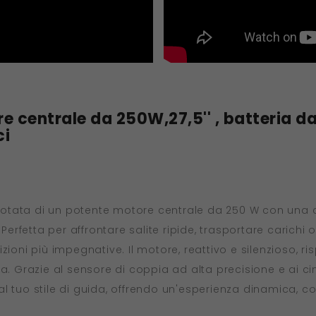
re centrale da 250W,27,5'' , batteria da
ci
 è dotata di un potente motore centrale da 250 W con un
 Perfetta per affrontare salite ripide, trasportare carichi
zioni più impegnative. Il motore, reattivo e silenzioso, 
. Grazie al sensore di coppia ad alta precisione e ai cinq
l tuo stile di guida, offrendo un'esperienza dinamica, c