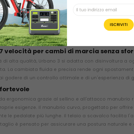
rado di impermeabilità IPX5
 in lega di alluminio leggero ma robusto, Urbano 3 è perfett
 aperta, fino agli spostamenti all'interno del campus. Il s
enza all'acqua, assicurando prestazioni affidabili anche 
meteo.
 velocità per cambi di marcia senza sfo
i alta qualità, Urbano 3 si adatta con disinvoltura a ogni
idotta. La cambiata fluida e precisa rende ogni spostament
rai godere di un controllo ottimale e di un'esperienza di 
fortevole
da ergonomica grazie al sellino e all'attacco manubrio r
roprie esigenze. Il manubrio curvo, progettato per offrir
e le pedalate più lunghe. Il telaio a scavalco facilita l'
ttaglio è pensato per assicurare una postura naturale e 