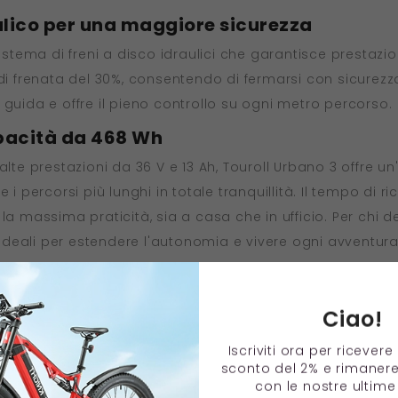
ulico per una maggiore sicurezza
stema di freni a disco idraulici che garantisce prestazioni 
 di frenata del 30%, consentendo di fermarsi con sicurezz
 guida e offre il pieno controllo su ogni metro percorso.
apacità da 468 Wh
alte prestazioni da 36 V e 13 Ah, Touroll Urbano 3 offre 
i percorsi più lunghi in totale tranquillità. Il tempo di ric
la massima praticità, sia a casa che in ufficio. Per chi d
, ideali per estendere l'autonomia e vivere ogni avventura 
 guida più fluida
agna o strade cittadine irregolari, la forcella ammorti
Ciao!
rienza di guida fluida e confortevole. Il design bloccabil
Iscriviti ora per ricever
gianti e di sbloccarla per un maggiore comfort su terren
sconto del 2% e rimaner
 stabile e piacevole in ogni momento.
con le nostre ultime 