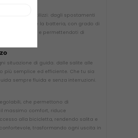
a per diversi utilizzi: dagli spostamenti
istema elettrico e la batteria, con grado di
sotto la pioggia e permettendoti di
rzo
 situazione di guida: dalle salite alle
o più semplice ed efficiente. Che tu sia
guida sempre fluida e senza interruzioni.
egolabili, che permettono di
e il massimo comfort, riduce
accesso alla bicicletta, rendendo salita e
confortevole, trasformando ogni uscita in