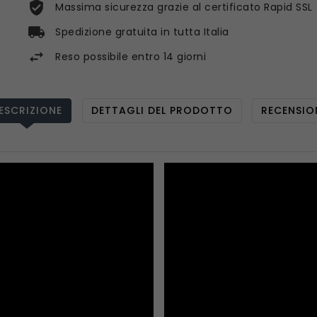
Massima sicurezza grazie al certificato Rapid SSL
Spedizione gratuita in tutta Italia
Reso possibile entro 14 giorni
ESCRIZIONE
DETTAGLI DEL PRODOTTO
RECENSIO