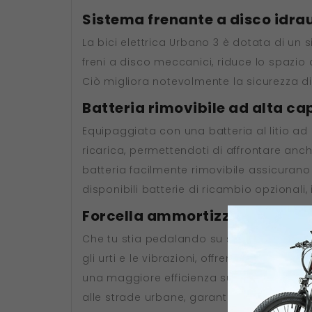
Sistema frenante a disco idra
La bici elettrica Urbano 3 è dotata di un si
freni a disco meccanici, riduce lo spazio
Ciò migliora notevolmente la sicurezza di
Batteria rimovibile ad alta c
Equipaggiata con una batteria al litio ad 
ricarica, permettendoti di affrontare anche 
batteria facilmente rimovibile assicurano 
disponibili batterie di ricambio opzionali
Forcella ammortizzata per una
Che tu stia pedalando su sentieri di camp
gli urti e le vibrazioni, offrendo un'espe
una maggiore efficienza su strade pianeg
alle strade urbane, garantisce una guida