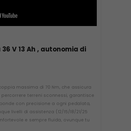
 36 V 13 Ah , autonomia di
a coppia massima di 70 Nm, che assicura
 o percorrere terreni sconnessi, garantisce
risponde con precisione a ogni pedalata,
ue livelli di assistenza (12/15/18/21/25
onfortevole e sempre fluida, ovunque tu