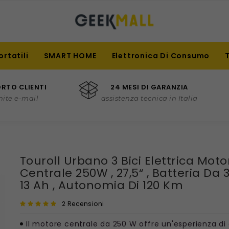
ortatili
SMART HOME
Elettronica Di Consumo
RTO CLIENTI
24 MESI DI GARANZIA
mite e-mail
assistenza tecnica in Italia
Touroll Urbano 3 Bici Elettrica Moto
Centrale 250W , 27,5“ , Batteria Da 
13 Ah , Autonomia Di 120 Km
2 Recensioni
Il motore centrale da 250 W offre un'esperienza di