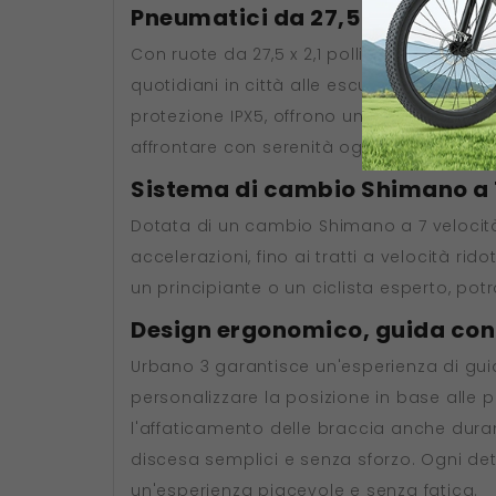
Pneumatici da 27,5 pollici e g
Con ruote da 27,5 x 2,1 pollici e un telaio
quotidiani in città alle escursioni all'aria
protezione IPX5, offrono un'elevata resist
affrontare con serenità ogni condizione 
Sistema di cambio Shimano a 7
Dotata di un cambio Shimano a 7 velocità d
accelerazioni, fino ai tratti a velocità r
un principiante o un ciclista esperto, pot
Design ergonomico, guida con
Urbano 3 garantisce un'esperienza di gui
personalizzare la posizione in base alle p
l'affaticamento delle braccia anche durant
discesa semplici e senza sforzo. Ogni de
un'esperienza piacevole e senza fatica.