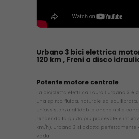
Urbano 3 bici elettrica moto
120 km , Freni a disco idrauli
Potente motore centrale
La bicicletta elettrica Touroll Urbano 3
una spinta fluida, naturale ed equilibrata.
un'assistenza affidabile anche nelle condi
rendendo la guida più piacevole e intuitiva
km/h), Urbano 3 si adatta perfettamente a
vada.