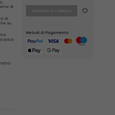
o,
sima di
AGGIUNGI AL CARRELLO
zi di
nche su
Metodi di Pagamento
ffre
icarica
matici