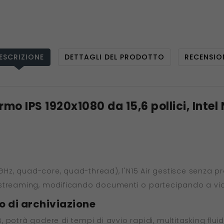
ESCRIZIONE
DETTAGLI DEL PRODOTTO
RECENSIO
rmo IPS 1920x1080 da 15,6 pollici, Inte
6GHz, quad-core, quad-thread), l'N15 Air gestisce senza pro
 streaming, modificando documenti o partecipando a vi
 di archiviazione
 potrà godere di tempi di avvio rapidi, multitasking flui