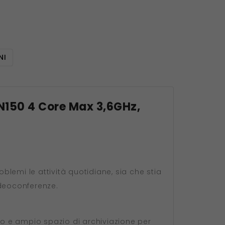
NI
l N150 4 Core Max 3,6GHz,
blemi le attività quotidiane, sia che stia
deoconferenze.
do e ampio spazio di archiviazione per