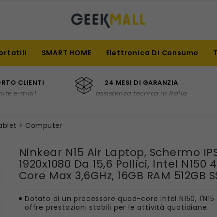
ortatili
SMART HOME
Elettronica Di Consumo
RTO CLIENTI
24 MESI DI GARANZIA
mite e-mail
assistenza tecnica in Italia
ablet
Computer
Ninkear N15 Air Laptop, Schermo IP
1920x1080 Da 15,6 Pollici, Intel N150 4
Core Max 3,6GHz, 16GB RAM 512GB 
Dotato di un processore quad-core Intel N150, l'N15 
offre prestazioni stabili per le attività quotidiane.