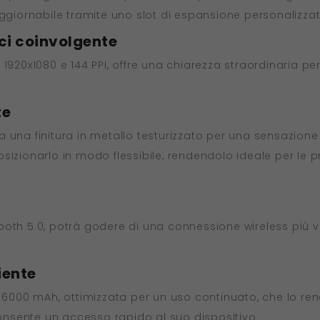
he aggiornabile tramite uno slot di espansione personalizzat
ici coinvolgente
e 1920x1080 e 144 PPI, offre una chiarezza straordinaria per 
te
nta una finitura in metallo testurizzato per una sensazione
sizionarlo in modo flessibile, rendendolo ideale per le p
oth 5.0, potrà godere di una connessione wireless più vel
iente
 6000 mAh, ottimizzata per un uso continuato, che lo rende
 consente un accesso rapido al suo dispositivo.