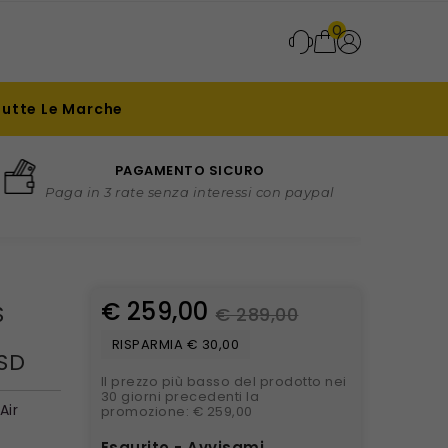
0
Tutte Le Marche
PAGAMENTO SICURO
Paga in 3 rate senza interessi con paypal
€ 259,00
S
€ 289,00
RISPARMIA € 30,00
SSD
Il prezzo più basso del prodotto nei
30 giorni precedenti la
Air
promozione: € 259,00
Esaurito - Avvisami