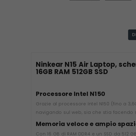
D
Ninkear N15 Air Laptop, sche
16GB RAM 512GB SSD
Processore Intel N150
Grazie al processore Intel N150 (fino a 3,
navigando sul web, sia che stia facendo
Memoria veloce e ampio spazio
Con 16 GB di RAM DDR4 e un SSD da 512 GB,