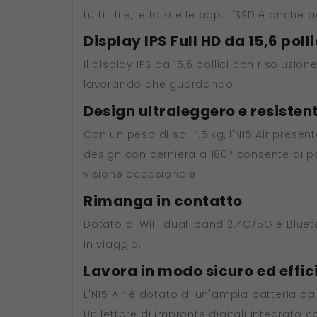
tutti i file, le foto e le app. L'SSD è anc
Display IPS Full HD da 15,6 poll
Il display IPS da 15,6 pollici con risoluzion
lavorando che guardando.
Design ultraleggero e resisten
Con un peso di soli 1,5 kg, l'N15 Air prese
design con cerniera a 180° consente di po
visione occasionale.
Rimanga in contatto
Dotato di WiFi dual-band 2.4G/5G e Blueto
in viaggio.
Lavora in modo sicuro ed effic
L'N15 Air è dotato di un'ampia batteria da
Un lettore di impronte digitali integrato