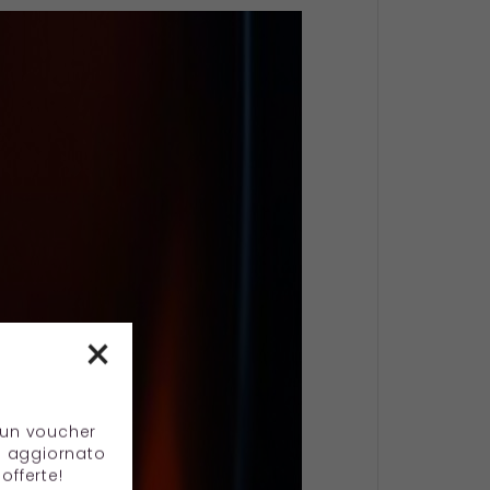
×
e un voucher
e aggiornato
offerte!