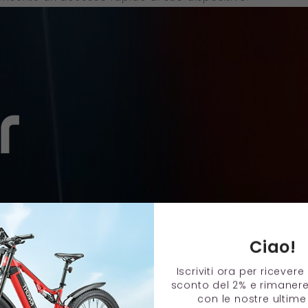
Ciao!
Iscriviti ora per ricever
sconto del 2% e rimaner
con le nostre ultime 