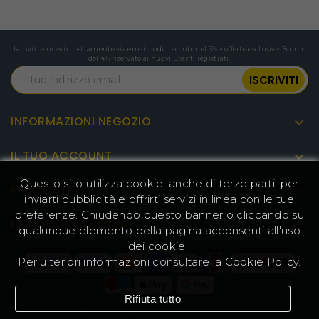
garantisce stabilità e maneggevolezza,
assicurando una guida confortevole a
prescindere dalle condizioni.
Iscriviti e ricevi direttamente via email codici sconto del 3% e offerte esclusive. Sconto
del 4% riservato ai nuovi utenti registrati.
INFORMAZIONI NEGOZIO

IL TUO ACCOUNT

Questo sito utilizza cookie, anche di terze parti, per
PRODOTTI

inviarti pubblicità e offrirti servizi in linea con le tue
preferenze. Chiudendo questo banner o cliccando su
LA NOSTRA AZIENDA

qualunque elemento della pagina acconsenti all'uso
dei cookie.
Per ulteriori informazioni consultare la
Cookie Policy
.
Rifiuta tutto
© 2026 - www.GeekMall.com™ | Tutti i diritti riservati.