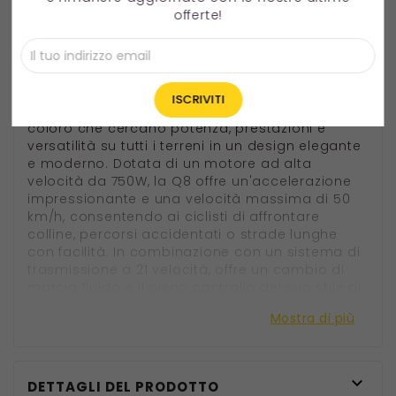
autonomia 85km
offerte!
Motore potente e trasmissione
versatile
La bicicletta elettrica FENGQS Q8 è costruita per
coloro che cercano potenza, prestazioni e
versatilità su tutti i terreni in un design elegante
e moderno. Dotata di un motore ad alta
velocità da 750W, la Q8 offre un'accelerazione
impressionante e una velocità massima di 50
km/h, consentendo ai ciclisti di affrontare
colline, percorsi accidentati o strade lunghe
con facilità. In combinazione con un sistema di
trasmissione a 21 velocità, offre un cambio di
marcia fluido e il pieno controllo del suo stile di
guida, sia che stia viaggiando in pianura sia
Mostra di più
che stia scalando sentieri ripidi.
Batteria rimovibile a lunga
autonomia per la massima

DETTAGLI DEL PRODOTTO
praticità