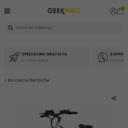
0
SPEDIZIONE GRATUITA
SUPPORT
in tutta Italia
tramite 
Biciclette Elettriche