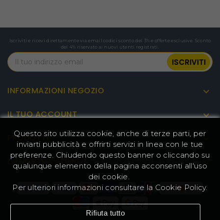
Riscaldamento, Deumidificatore, Ventola,
Modalità Eco-Sleep e Timer 24H. Il
condizionatore portatile è inoltre dotato di un
pannello di controllo montato in alto con un
Iscriviti e ricevi direttamente via email codici sconto del 3% e offerte esclusive. Sconto
display a LED, che offre un controllo completo e
del 4% riservato ai nuovi utenti registrati.
una comodità a portata di mano.
Robusta durata per qualsiasi
avventura
INFORMAZIONI NEGOZIO

Il design antiurto a più livelli resiste ai terreni più
difficili. Pulsanti meccanici impermeabili
IL TUO ACCOUNT

all'aperto e corpo in stile armatura per la
massima protezione. Gestisce il maltempo, gli
Questo sito utilizza cookie, anche di terze parti, per
urti stradali e qualsiasi sfida con facilità.
PRODOTTI

inviarti pubblicità e offrirti servizi in linea con le tue
preferenze. Chiudendo questo banner o cliccando su
LA NOSTRA AZIENDA

qualunque elemento della pagina acconsenti all'uso
dei cookie.
Per ulteriori informazioni consultare la
Cookie Policy
.
Rifiuta tutto