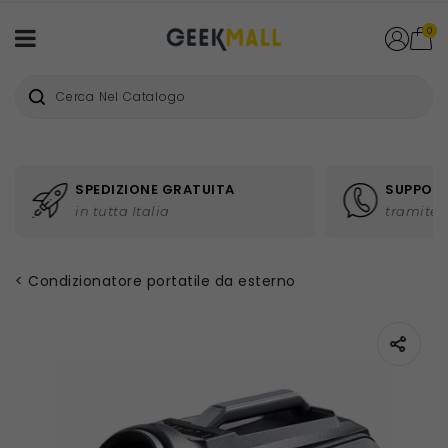
0
SPEDIZIONE GRATUITA
SUPPORT
in tutta Italia
tramite 
Condizionatore portatile da esterno