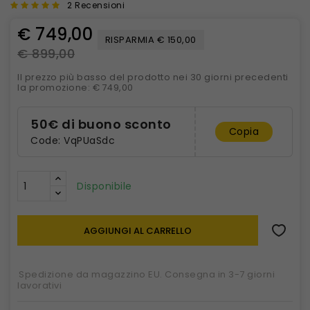
2 Recensioni
€ 749,00
RISPARMIA € 150,00
€ 899,00
Il prezzo più basso del prodotto nei 30 giorni precedenti
la promozione: € 749,00
50€ di buono sconto
Copia
Code: VqPUaSdc
Disponibile
AGGIUNGI AL CARRELLO
Spedizione da magazzino EU. Consegna in 3-7 giorni
lavorativi