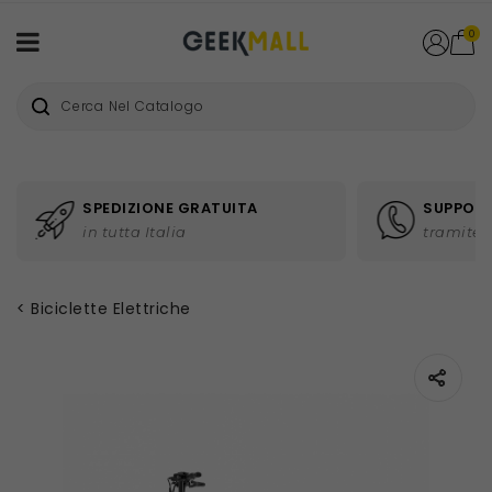
0
SPEDIZIONE GRATUITA
SUPPORT
in tutta Italia
tramite 
Biciclette Elettriche