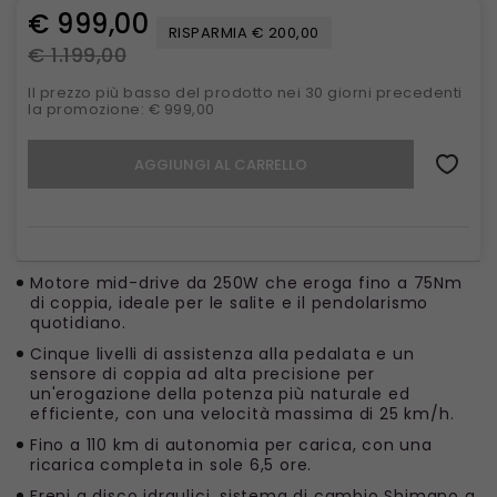
€ 999,00
RISPARMIA € 200,00
€ 1.199,00
Il prezzo più basso del prodotto nei 30 giorni precedenti
la promozione: € 999,00
AGGIUNGI AL CARRELLO
Motore mid-drive da 250W che eroga fino a 75Nm
di coppia, ideale per le salite e il pendolarismo
quotidiano.
Cinque livelli di assistenza alla pedalata e un
sensore di coppia ad alta precisione per
un'erogazione della potenza più naturale ed
efficiente, con una velocità massima di 25 km/h.
Fino a 110 km di autonomia per carica, con una
ricarica completa in sole 6,5 ore.
Freni a disco idraulici, sistema di cambio Shimano a