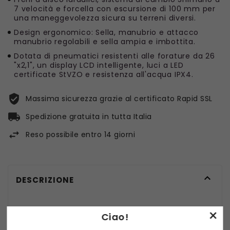
7 velocità e forcella con escursione di 100 mm per
una maneggevolezza sicura su terreni diversi.
Design ergonomico: Sella, manubrio e attacco
manubrio regolabili e sella ampia e imbottita.
Dotata di pneumatici resistenti alle forature da 26
"x2,1", un display LCD intelligente, luci a LED
certificate StVZO e resistenza all'acqua IPX4.
Massima sicurezza grazie al certificato Rapid SSL
Spedizione gratuita in tutta Italia
Reso possibile entro 14 giorni

DESCRIZIONE
×
Foride Urbano 1 250W Motore a
Ciao!
trazione centrale, batteria 36V