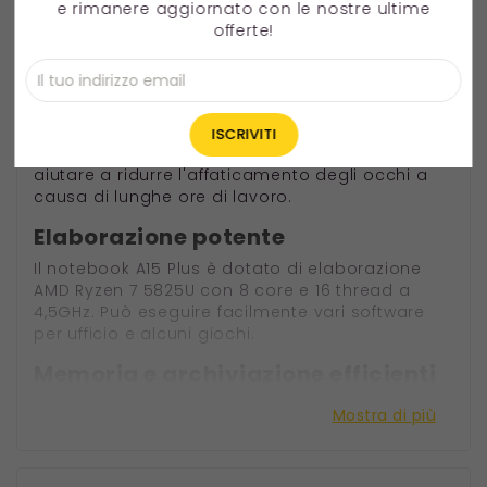
32GB RAM 1TB SSD
e rimanere aggiornato con le nostre ultime
offerte!
Schermo IPS FHD da 15,6 pollici
A15 Plus offre un display deliziosamente vibrante
che offre una straordinaria precisione dei colori
e immagini dettagliate che possono anche
aiutare a ridurre l'affaticamento degli occhi a
causa di lunghe ore di lavoro.
Elaborazione potente
Il notebook A15 Plus è dotato di elaborazione
AMD Ryzen 7 5825U con 8 core e 16 thread a
4,5GHz. Può eseguire facilmente vari software
per ufficio e alcuni giochi.
Memoria e archiviazione efficienti
32 GB di RAM DDR4 + 1 TB di SSD offrono una
Mostra di più
capacità sufficiente per archiviare immagini,
video, musica, giochi e altro ancora, aiutandovi
a gestire più attività in modo più rapido e senza