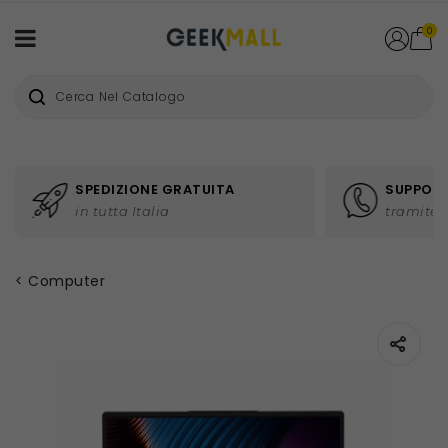
0
SPEDIZIONE GRATUITA
SUPPORT
in tutta Italia
tramite 
Computer