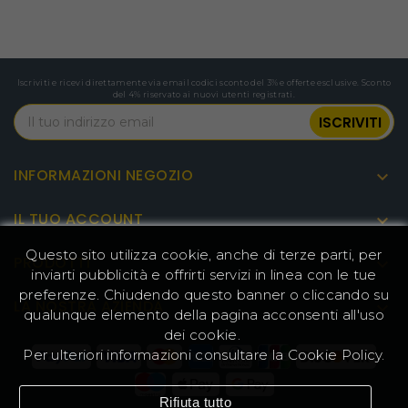
15W
Grafica: Grafica AMD Radeon
Frequenza grafica: 2000MHz
Schede grafiche esterne: Nessun
Grafica
Iscriviti e ricevi direttamente via email codici sconto del 3% e offerte esclusive. Sconto
supporto
del 4% riservato ai nuovi utenti registrati.
Scheda grafica sostituibile:
Nessun supporto
Dimensione della memoria: 32
INFORMAZIONI NEGOZIO

GB
Memoria
Porte di memoria: SO-DIMM*2
IL TUO ACCOUNT

Tipo di memoria: DDR4 3200Mhz
Dimensione massima: 64 GB
Questo sito utilizza cookie, anche di terze parti, per
PRODOTTI

Dimensioni e tipo predefiniti: 1TB
inviarti pubblicità e offrirti servizi in linea con le tue
NVME
preferenze. Chiudendo questo banner o cliccando su
LA NOSTRA AZIENDA

Velocità HDD/SSD predefinita:
qualunque elemento della pagina acconsenti all'uso
24Gbps
dei cookie.
Porte: NVME M.2 2280*2
Per ulteriori informazioni consultare la
Disco rigido
Cookie Policy
.
Porte esterne: M.2*1
Protocollo porte esterne:
SATA/PCIe3.0/PCIe4.0
Rifiuta tutto