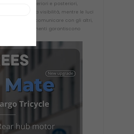
ui luci LED anteriori e posteriori,
si migliorano la visibilità, mentre le luci
acson aiutano a comunicare con gli altri,
 Questi aggiornamenti garantiscono