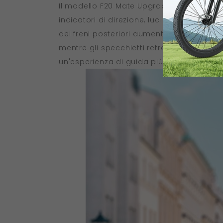
Il modello F20 Mate Upgrade è dotato di car
indicatori di direzione, luci di emergenza, c
dei freni posteriori aumentano la sicurezza
mentre gli specchietti retrovisori offro
un'esperienza di guida più sicura e com