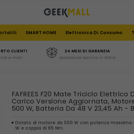
ortatili
SMART HOME
Elettronica Di Consumo
RTO CLIENTI
24 MESI DI GARANZIA
mite e-mail
assistenza tecnica in Italia
FAFREES F20 Mate Triciclo Elettrico 
Carico Versione Aggiornata, Motor
500 W, Batteria Da 48 V 23,45 Ah - 
Dotato di motore da 500 W con potenza massima 
W e coppia di 65 Nm.