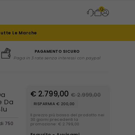
0
Tutte Le Marche
PAGAMENTO SICURO
Paga in 3 rate senza interessi con paypal
€ 2.799,00
Da
€ 2.999,00
e Da
RISPARMIA € 200,00
Blu
Il prezzo più basso del prodotto nei
30 giorni precedenti la
di 750
promozione: € 2.799,00
Esaurito - Avvisami