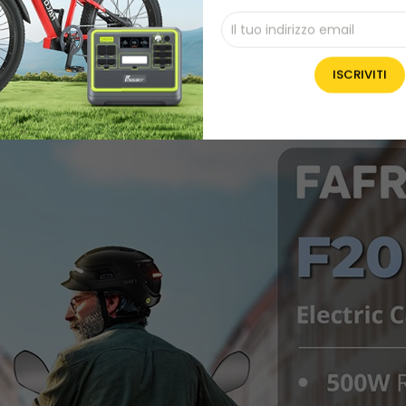
atteristiche di illuminazione e sicurezza migliorate, tra c
lacson e specchietti retrovisori. I fari anteriori più lumino
. Gli indicatori di direzione, le luci di emergenza e il cl
no una migliore comprensione dell'ambiente circostante.
oda.