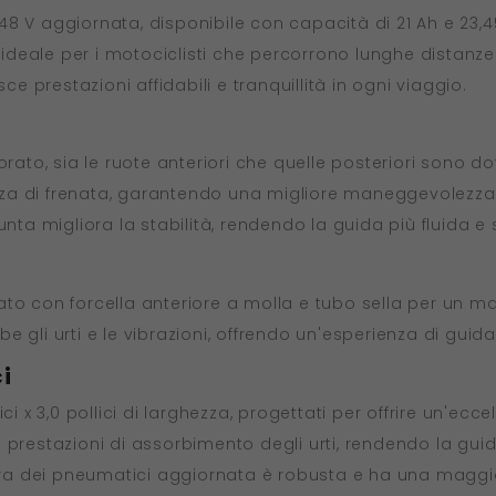
a 48 V aggiornata, disponibile con capacità di 21 Ah e 23,
deale per i motociclisti che percorrono lunghe distanze.
ce prestazioni affidabili e tranquillità in ogni viaggio.
rato, sia le ruote anteriori che quelle posteriori sono dot
za di frenata, garantendo una migliore maneggevolezza e
nta migliora la stabilità, rendendo la guida più fluida e 
to con forcella anteriore a molla e tubo sella per un ma
gli urti e le vibrazioni, offrendo un'esperienza di guida 
i
i x 3,0 pollici di larghezza, progettati per offrire un'eccel
 prestazioni di assorbimento degli urti, rendendo la gui
ttura dei pneumatici aggiornata è robusta e ha una mag