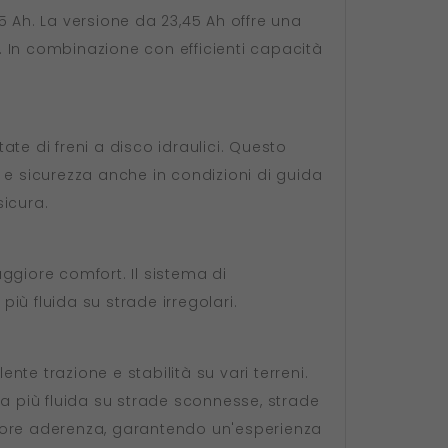
45 Ah. La versione da 23,45 Ah offre una
 In combinazione con efficienti capacità
ate di freni a disco idraulici. Questo
 sicurezza anche in condizioni di guida
sicura.
ggiore comfort. Il sistema di
più fluida su strade irregolari.
lente trazione e stabilità su vari terreni.
da più fluida su strade sconnesse, strade
giore aderenza, garantendo un'esperienza