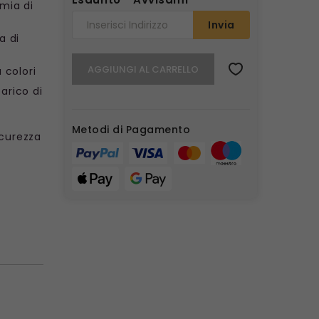
mia di
Invia
a di
AGGIUNGI AL CARRELLO
 colori
carico di
Metodi di Pagamento
icurezza