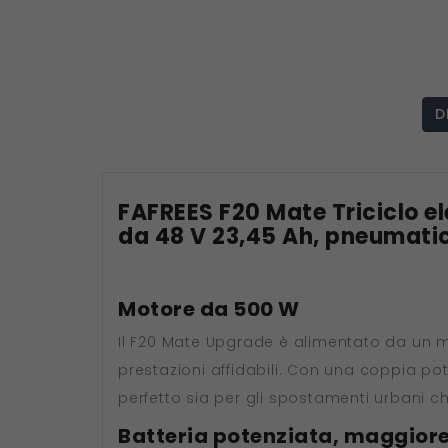
D
FAFREES F20 Mate Triciclo e
da 48 V 23,45 Ah, pneumatici
Motore da 500 W
Il F20 Mate Upgrade è alimentato da un 
prestazioni affidabili. Con una coppia p
perfetto sia per gli spostamenti urbani ch
Batteria potenziata, maggior