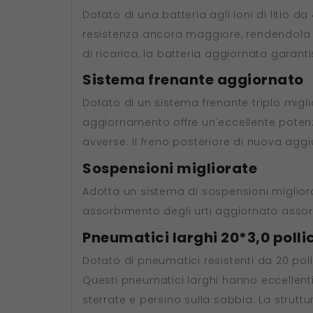
Dotato di una batteria agli ioni di litio d
resistenza ancora maggiore, rendendola i
di ricarica, la batteria aggiornata garantis
Sistema frenante aggiornato
Dotato di un sistema frenante triplo miglio
aggiornamento offre un'eccellente poten
avverse. Il freno posteriore di nuova aggiu
Sospensioni migliorate
Adotta un sistema di sospensioni migliora
assorbimento degli urti aggiornato assorbe 
Pneumatici larghi 20*3,0 pollic
Dotato di pneumatici resistenti da 20 pollic
Questi pneumatici larghi hanno eccellenti
sterrate e persino sulla sabbia. La stru