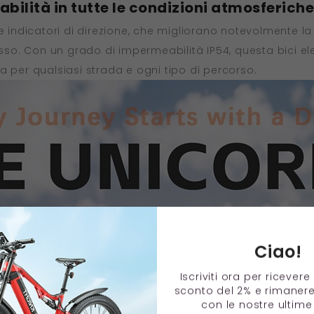
abilità in tutte le condizioni atmosferiche
 indicatori di direzione, che migliorano notevolmente la v
esso. Con un grado di impermeabilità IP54, questa bici ele
a per qualsiasi strada e ogni tipo di percorso.
Ciao!
Iscriviti ora per ricever
sconto del 2% e rimaner
con le nostre ultime 