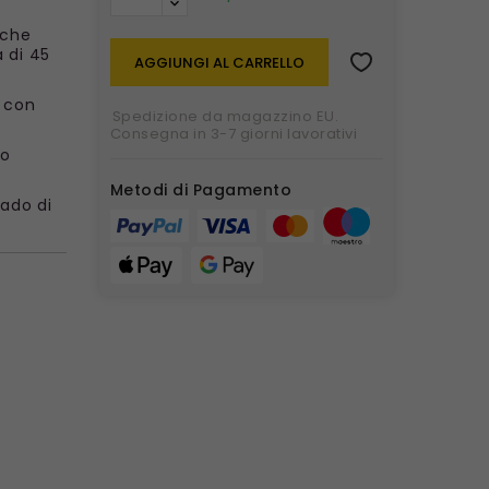
 che
 di 45
AGGIUNGI AL CARRELLO
h con
Spedizione da magazzino EU.
Consegna in 3-7 giorni lavorativi
co
Metodi di Pagamento
rado di