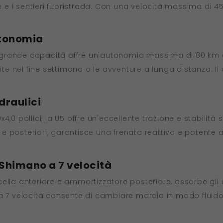
ine e i sentieri fuoristrada. Con una velocità massima di
utonomia
 di grande capacità offre un'autonomia massima di 80 km 
gite nel fine settimana o le avventure a lunga distanza. I
draulici
,0 pollici, la U5 offre un'eccellente trazione e stabilità 
ri e posteriori, garantisce una frenata reattiva e potente
Shimano a 7 velocità
lla anteriore e ammortizzatore posteriore, assorbe gli ur
 7 velocità consente di cambiare marcia in modo fluido su