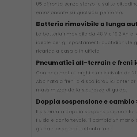
U5 affronta senza sforzo le salite cittad
emozionante su qualsiasi percorso.
Batteria rimovibile a lunga a
La batteria rimovibile da 48 V e 19,2 Ah
ideale per gli spostamenti quotidiani, le 
ricarica a casa o in ufficio.
Pneumatici all-terrain e freni i
Con pneumatici larghi e antiscivolo da 20x4
Abbinata a freni a disco idraulici anterio
massimizzando la sicurezza di guida.
Doppia sospensione e cambio 
Il sistema a doppia sospensione, con force
fluida e confortevole. Il cambio Shimano a
guida rilassata altrettanto facili.