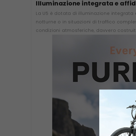
Illuminazione integrata e affid
La U5 è dotata di illuminazione integrata e
notturne o in situazioni di traffico compl
condizioni atmosferiche, davvero costruit