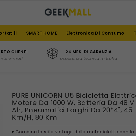
ortatili
SMART HOME
Elettronica Di Consumo
RTO CLIENTI
24 MESI DI GARANZIA
mite e-mail
assistenza tecnica in Italia
PURE UNICORN U5 Bicicletta Elettric
Motore Da 1000 W, Batteria Da 48 V 
Ah, Pneumatici Larghi Da 20*4", 45
Km/h, 80 Km
Combina lo stile vintage delle motociclette con la