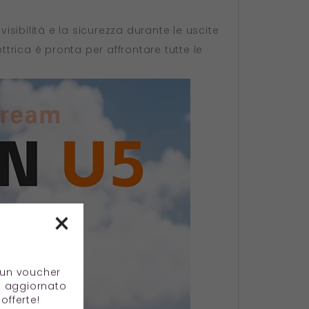
isibilità e la sicurezza durante le uscite
ttrica è pronta per affrontare tutte le
×
e un voucher
e aggiornato
offerte!