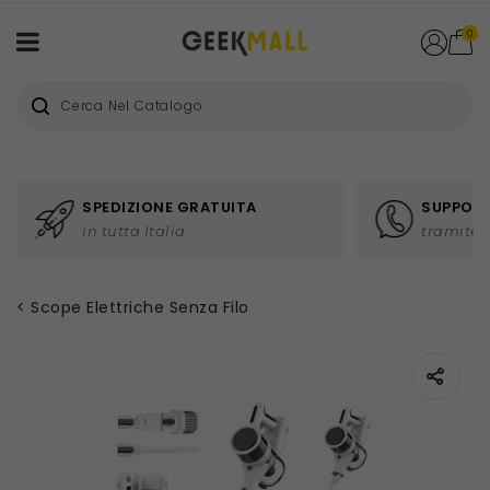
0
SPEDIZIONE GRATUITA
SUPPORT
in tutta Italia
tramite 
Scope Elettriche Senza Filo