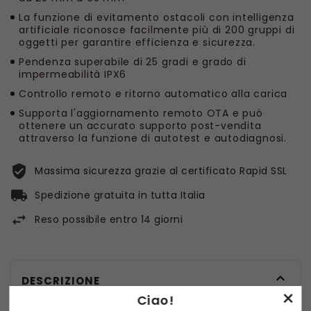
La funzione di evitamento ostacoli con intelligenza
artificiale riconosce facilmente più di 200 gruppi di
oggetti per garantire efficienza e sicurezza.
Pendenza superabile di 25 gradi e grado di
impermeabilità IPX6
Controllo remoto e ritorno automatico alla carica
Supporta l'aggiornamento remoto OTA e può
ottenere un accurato supporto post-vendita
attraverso la funzione di autotest e autodiagnosi.
Massima sicurezza grazie al certificato Rapid SSL
Spedizione gratuita in tutta Italia
Reso possibile entro 14 giorni

DESCRIZIONE
×
Ciao!