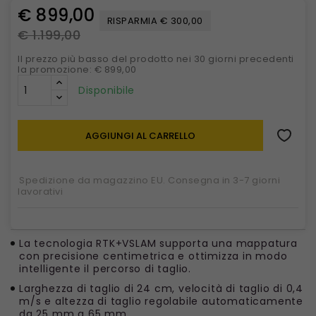
€ 899,00
RISPARMIA € 300,00
€ 1.199,00
Il prezzo più basso del prodotto nei 30 giorni precedenti
la promozione: € 899,00
Disponibile
AGGIUNGI AL CARRELLO
Spedizione da magazzino EU. Consegna in 3-7 giorni
lavorativi
La tecnologia RTK+VSLAM supporta una mappatura
con precisione centimetrica e ottimizza in modo
intelligente il percorso di taglio.
Larghezza di taglio di 24 cm, velocità di taglio di 0,4
m/s e altezza di taglio regolabile automaticamente
da 25 mm a 65 mm