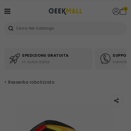
0
SPEDIZIONE GRATUITA
SUPPORT
in tutta Italia
tramite 
Rasaerba robotizzato