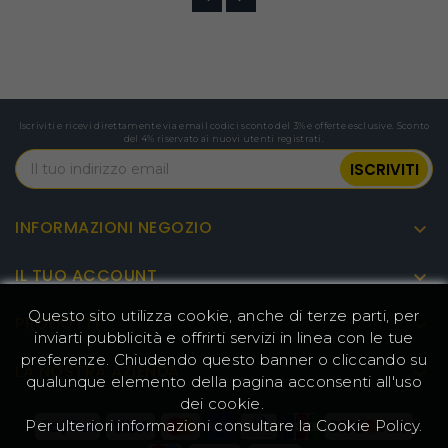
Iscriviti e ricevi direttamente via email codici sconto del 3% e offerte esclusive. Sconto
del 4% riservato ai nuovi utenti registrati.
INFORMAZIONI NEGOZIO

IL TUO ACCOUNT

Specifiche
Questo sito utilizza cookie, anche di terze parti, per
PRODOTTI

Marchio: WYBOT
inviarti pubblicità e offrirti servizi in linea con le tue
Tipo: Robot aspirapolvere per
preferenze. Chiudendo questo banner o cliccando su
Generale
piscina
LA NOSTRA AZIENDA

qualunque elemento della pagina acconsenti all'uso
Modello: A1
dei cookie.
Colore: Nero
Per ulteriori informazioni consultare la
Cookie Policy
.
Temperatura di funzionamento: