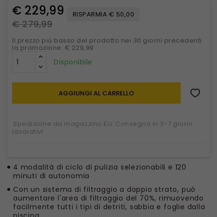
€ 229,99
RISPARMIA € 50,00
€ 279,99
Il prezzo più basso del prodotto nei 30 giorni precedenti
la promozione: € 229,99
Disponibile
AGGIUNGI AL CARRELLO
Spedizione da magazzino EU. Consegna in 3-7 giorni
lavorativi
4 modalità di ciclo di pulizia selezionabili e 120
minuti di autonomia
Con un sistema di filtraggio a doppio strato, può
aumentare l'area di filtraggio del 70%, rimuovendo
facilmente tutti i tipi di detriti, sabbia e foglie dalla
piscina.