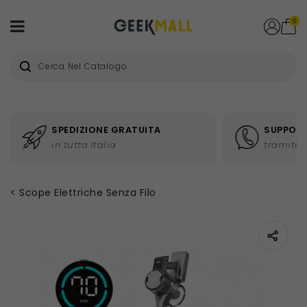
0
SPEDIZIONE GRATUITA
SUPPORT
in tutta Italia
tramite 
Scope Elettriche Senza Filo