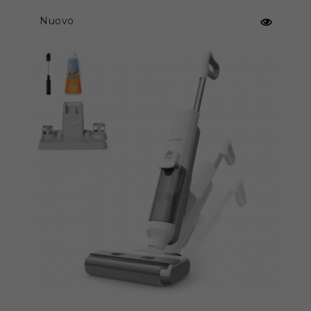
dell'acqua di 910 ml, consente di pulire aree più
ampie in una sola volta, eliminando la
Nuovo
necessità di aggiungere acqua frequentemente
e rendendo il processo di pulizia più efficiente. È
adatto a tutti i pavimenti in legno duro, quindi
non c'è bisogno di esitare sul tipo di pavimento:
TOSIMA H1 è in grado di affrontarli tutti con
facilità.
Pulizia rapida a tutto campo
L'aspirapolvere a batteria TOSIMA H1 non solo
pulisce rapidamente i pavimenti, ma asciuga
anche velocemente e non lascia tracce. Sia le
macchie d'acqua che i residui di detergente
evaporano completamente in pochissimo
tempo, riportando i pavimenti alla loro
lucentezza originale. Dotato di una funzione
avanzata di pulizia dei bordi, pulisce con
maggiore precisione i bordi, gli angoli e le aree
difficili da raggiungere dei pavimenti, regalando
alla casa una pulizia profonda.
Potenza di funzionamento