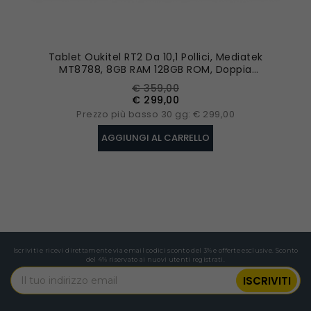
Tablet Oukitel RT2 Da 10,1 Pollici, Mediatek
MT8788, 8GB RAM 128GB ROM, Doppia
Fotocamera Da 16MP - Arancio
Prezzo
Prezzo
€ 359,00
base
€ 299,00
Prezzo più basso 30 gg: € 299,00
AGGIUNGI AL CARRELLO
Iscriviti e ricevi direttamente via email codici sconto del 3% e offerte esclusive. Sconto
del 4% riservato ai nuovi utenti registrati.