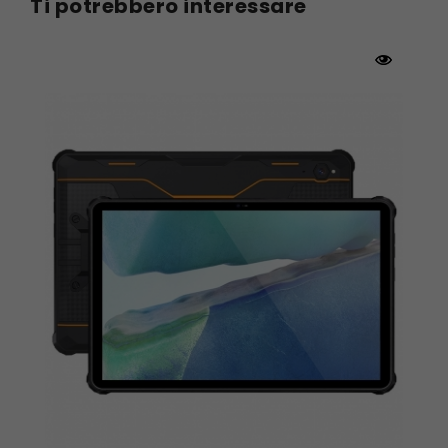
Ti potrebbero interessare
Tastiera staccabile
Completa la tua esperienza con la nostra
tastiera staccabile, che ti permette di passare
facilmente dalla modalità tablet a quella
laptop, offrendoti un'esperienza di digitazione
comoda ed efficiente.
Dite addio all'ansia da batteria
Ninkear T40 utilizza una batteria agli ioni di litio
di grande capacità da 38Wh, dispone di
un'eccellente gestione dell'alimentazione a
livello di sistema e ha un'autonomia fino a 6
ore, sufficiente per un'intera giornata di utilizzo.