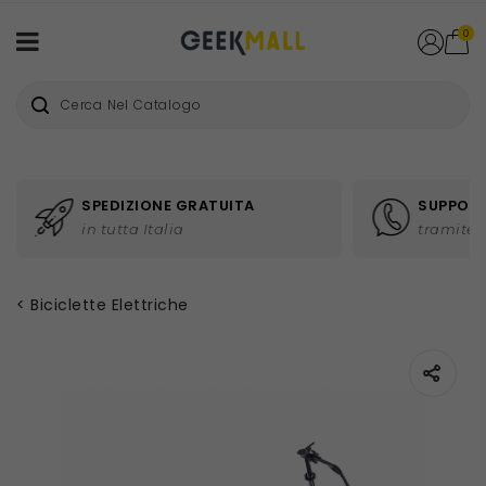
0
SPEDIZIONE GRATUITA
SUPPORT
in tutta Italia
tramite 
Biciclette Elettriche