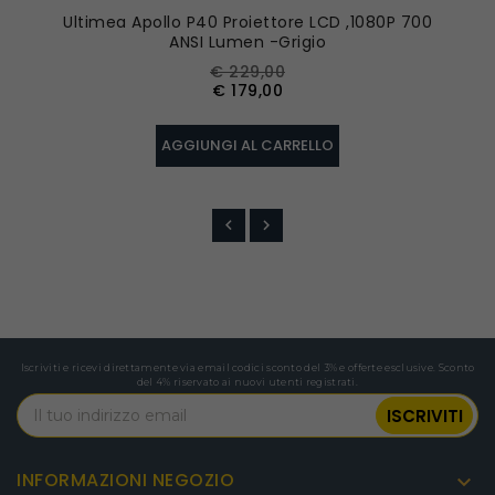
Ultimea Apollo P40 Proiettore LCD ,1080P 700
ANSI Lumen -Grigio
G
Prezzo
Prezzo
€ 229,00
base
€ 179,00
AGGIUNGI AL CARRELLO
Iscriviti e ricevi direttamente via email codici sconto del 3% e offerte esclusive. Sconto
del 4% riservato ai nuovi utenti registrati.
INFORMAZIONI NEGOZIO
