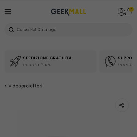
0
SPEDIZIONE GRATUITA
SUPPORT
in tutta Italia
tramite 
Videoproiettori