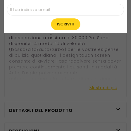
Aspirazione potente da 30KPa e
schermo tattile
Ultenic FS1 è un potente aspirapolvere senza filo
con un motore digitale da 450 W e una potenza
di aspirazione massima di 30.000 Pa. Sono
disponibili 4 modalità di velocità
(bassa/alta/auto/turbo) per le vostre esigenze
di pulizia quotidiana. Il design touch screen
consente di avviare l'aspirapolvere senza dover
premere continuamente i pulsanti. In modalità
Auto, l'aspirapolvere aumenta
automaticamente la potenza di aspirazione sui
tappeti, mentre in modalità Turbo,
Mostra di più
l'aspirapolvere funziona alla massima potenza
e aspirazione per un massimo di 10 secondi per
una pulizia profonda, rendendo più facile la
pulizia della casa da detriti e polveri sottili.

DETTAGLI DEL PRODOTTO
Aspirapolvere autosvuotante e
sacco per la polvere da 3 litri
