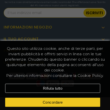
Iscriviti e ricevi direttamente via email codici sconto del 3% e offerte esclusive. Sconto
del 4% riservato ai nuovi utenti registrati.
INFORMAZIONI NEGOZIO

IL TUO ACCOUNT

Questo sito utilizza cookie, anche di terze parti, per
PRODOTTI

inviarti pubblicità e offrirti servizi in linea con le tue
preferenze. Chiudendo questo banner o cliccando su
LA NOSTRA AZIENDA

qualunque elemento della pagina acconsenti all'uso
dei cookie.
Per ulteriori informazioni consultare la
Cookie Policy
.
Rifiuta tutto
© 2026 - www.GeekMall.com™ | Tutti i diritti riservati.
Concordare