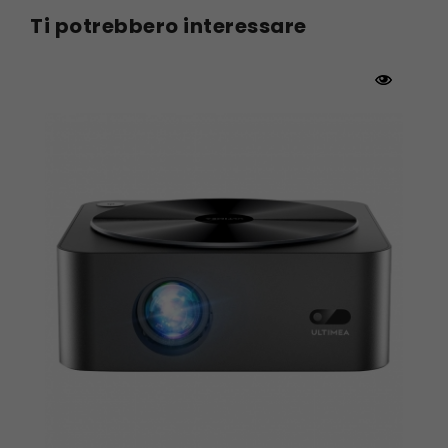
colore.
Ti potrebbero interessare
Messa a fuoco automatica
Il sistema di algoritmi di visione AI sviluppato da
Wanbo aiuta la messa a fuoco automatica
all'avvio, la telecamera altamente sensibile
garantisce immagini chiare anche in caso di
movimento, per godersi liberamente la visione
in HD.
Correzione trapezoidale
automatica
La correzione automatica della distorsione
trapezoidale mantiene le immagini quadrate
anche quando vengono posizionate in modo
casuale. Goditi la visione un passo avanti.
Canali di raffreddamento a doppio
vortice
I canali di raffreddamento a doppia tempesta
di vortice sviluppati da Wanbo lavorano insieme