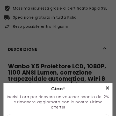
Massima sicurezza grazie al certificato Rapid SSL
Spedizione gratuita in tutta Italia
Reso possibile entro 14 giorni

DESCRIZIONE
Wanbo X5 Proiettore LCD, 1080P,
1100 ANSI Lumen, correzione
trapezoidale automatica, WiFi 6
a doppia banda, 1GB/16GB,
×
Ciao!
Bluetooth 5.0
Iscriviti ora per ricevere un voucher sconto del 2%
e rimanere aggiornato con le nostre ultime
offerte!
1100 ANSI Lumen