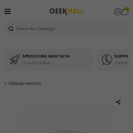
0
SPEDIZIONE GRATUITA
SUPPORT
in tutta Italia
tramite 
Videoproiettori