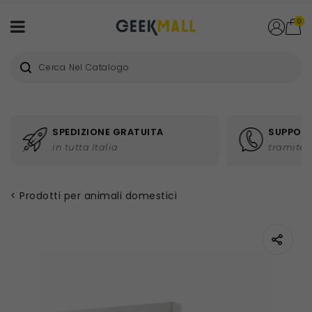
0
SPEDIZIONE GRATUITA
SUPPORT
in tutta Italia
tramite 
Prodotti per animali domestici