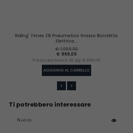
40% rispetto alle bici che utilizzano acciaio ad
alto tenore di carbonio.
Riding' Times Z8 Pneumatico Grasso Bicicletta
Elettrica...
€ 1.099,00
€ 969,00
Prezzo più basso 30 gg: € 969,00
AGGIUNGI AL CARRELLO
Ti potrebbero interessare
Nuovo