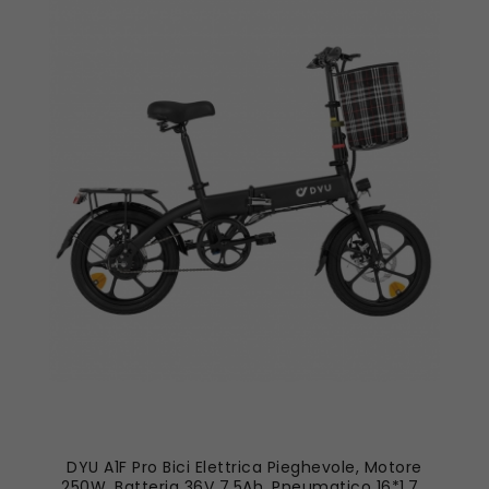
DYU A1F Pro Bici Elettrica Pieghevole, Motore
250W, Batteria 36V 7.5Ah, Pneumatico 16*1.75