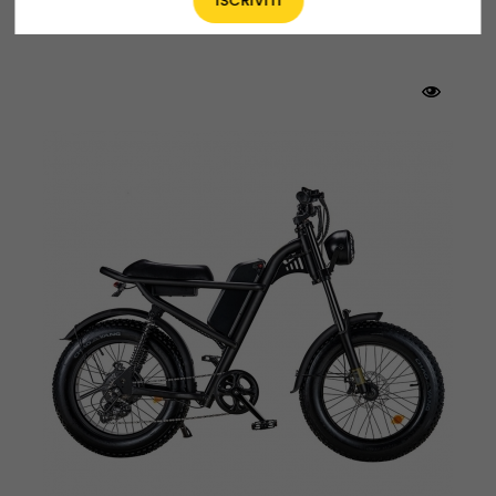
Potrebbe Anche Piacerti
Design d'avanguardia per
l'avventura
L'evoluzione della e-bike ENGWE ispirata ai pesci
che vola con un design aerodinamico e una
tecnologia che aumenta la velocità.
Freni a doppio disco
Le ruote anteriori e posteriori sono dotate di un
sistema frenante a doppio disco con un design
a rapida dissipazione del calore per garantire
una frenata fluida e sicura.
Ingranaggi Shimano a 7 velocità
Il cambio è fornito da un deragliatore Shimano
a 7 velocità che garantisce un cambio di
marcia affidabile e preciso.
Telaio leggero in lega di alluminio
Il telaio della M20 è realizzato in lega di
alluminio leggera: l'intera bici è più leggera del