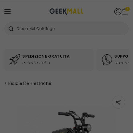
0
SPEDIZIONE GRATUITA
SUPPORT
in tutta Italia
tramite 
Biciclette Elettriche