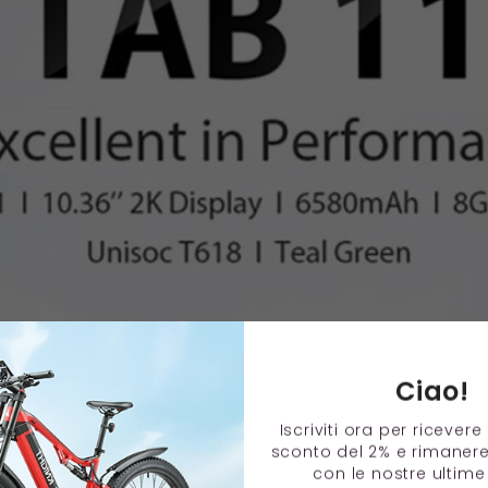
Ciao!
Iscriviti ora per ricever
sconto del 2% e rimaner
con le nostre ultime 