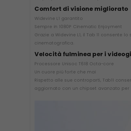
Comfort di visione migliorato
Widevine L1 garantito
Sempre in 1080P Cinematic Enjoyment
Grazie a Widevine L1, il Tab 11 consente l
cinematografica.
Velocità fulminea per i videog
Processore Unisoc T618 Octa-core
Un cuore più forte che mai
Rispetto alle sue controparti, Tab11 cons
aggiornato con un chipset avanzato per ga