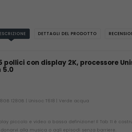
ESCRIZIONE
DETTAGLI DEL PRODOTTO
RECENSIO
5 pollici con display 2K, processore Un
h 5.0
 | 8GB 128GB | Unisoc T618 | Verde acqua
 piccolo e video a bassa definizione! Il Tab 11 è costrui
narvi alla musica o agli episodi senza barriere.