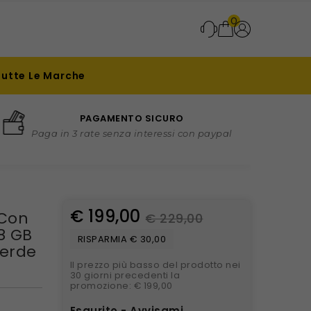
0
Tutte Le Marche
PAGAMENTO SICURO
Paga in 3 rate senza interessi con paypal
€ 199,00
 Con
€ 229,00
 8 GB
RISPARMIA € 30,00
Verde
Il prezzo più basso del prodotto nei
30 giorni precedenti la
promozione: € 199,00
Esaurito - Avvisami