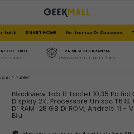
ortatili
SMART HOME
Elettronica Di Consumo
RTO CLIENTI
24 MESI DI GARANZIA
mite e-mail
assistenza tecnica in Italia
ablet
Tablet
Blackview Tab 11 Tablet 10,35 Pollici
Display 2K, Processore Unisoc T618,
Di RAM 128 GB Di ROM, Android 11 - 
Blu
Massima sicurezza grazie al certificato Rapid SSL