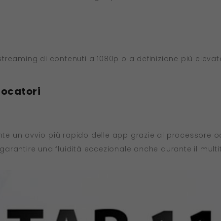
o streaming di contenuti a 1080p o a definizione più eleva
iocatori
ente un avvio più rapido delle app grazie al processore
rantire una fluidità eccezionale anche durante il multi