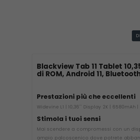
D
Blackview Tab 11 Tablet 10,3
di ROM, Android 11, Bluetoot
Prestazioni più che eccellenti
Widevine L1 | 10,36'' Display 2K | 6580mAh
Stimola i tuoi sensi
Mai scendere a compromessi con un display
ampio palcoscenico dove potrete abbando