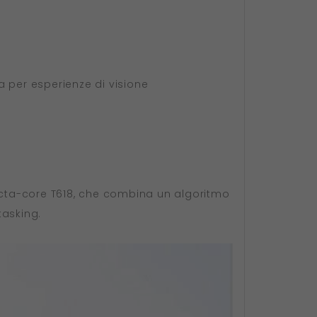
ta per esperienze di visione
 octa-core T618, che combina un algoritmo
tasking.