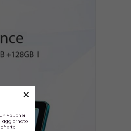
×
e un voucher
e aggiornato
offerte!